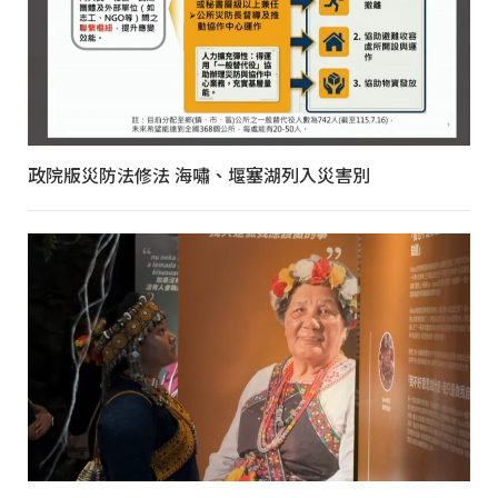
政院版災防法修法 海嘯、堰塞湖列入災害別