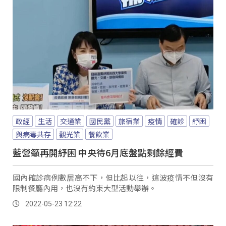
政經
生活
交通業
國民黨
旅宿業
疫情
確診
紓困
與病毒共存
觀光業
餐飲業
藍營籲再開紓困 中央待6月底盤點剩餘經費
國內確診病例數居高不下，但比起以往，這波疫情不但沒有
限制餐廳內用，也沒有約束大型活動舉辦。
2022-05-23 12:22