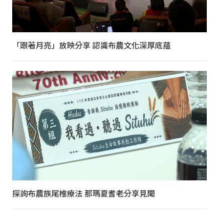
「跟著月亮」放映分享 認識布農文化深厚底蘊
探詢布農族尾椎療法 那瑪夏耆老分享見聞