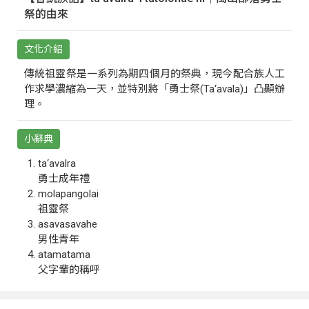
祭的由來
文化介紹
傳統祖靈祭是一系列為期四個月的祭典，現今配合族人工
作求學濃縮為一天，並特別將「勇士祭(Ta‘avala)」凸顯辦
理。
小辭典
ta‘avalra
勇士成年禮
molapangolai
祖靈祭
asavasavahe
男性青年
atamatama
父字輩的稱呼