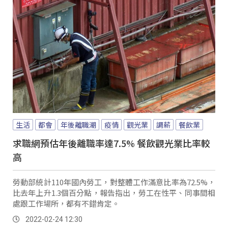
生活
都會
年後離職潮
疫情
觀光業
調薪
餐飲業
求職網預估年後離職率達7.5% 餐飲觀光業比率較
高
勞動部統計110年國內勞工，對整體工作滿意比率為72.5%，
比去年上升1.3個百分點，報告指出，勞工在性平、同事間相
處跟工作場所，都有不錯肯定。
2022-02-24 12:30