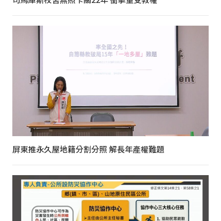
屏東推永久屋地籍分割分照 解長年產權難題