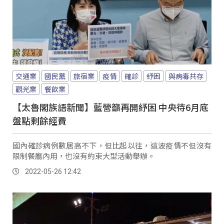
交通業
國民黨
旅宿業
疫情
確診
紓困
與病毒共存
觀光業
餐飲業
【太魯閣族語新聞】藍營籲再開紓困 中央待6月底
盤點剩餘經費
國內確診病例數居高不下，但比起以往，這波疫情不但沒有
限制餐廳內用，也沒有約束大型活動舉辦。
2022-05-26 12:42