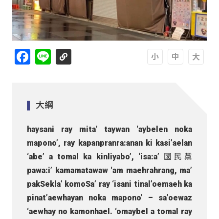
Facebook
Line
A
A
A
大綱
haysani ray mita’ taywan ‘aybelen noka
mapono’, ray kapanpranra:anan ki kasi’aelan
‘abe’ a tomal ka kinliyabo’, ‘isa:a’ 國民黨
pawa:i’ kamamatawaw ‘am maehrahrang, ma’
pakSekla’ komoSa’ ray ‘isani tinal’oemaeh ka
pinat’aewhayan noka mapono’ – sa’oewaz
‘aewhay no kamonhael. ‘omaybel a tomal ray