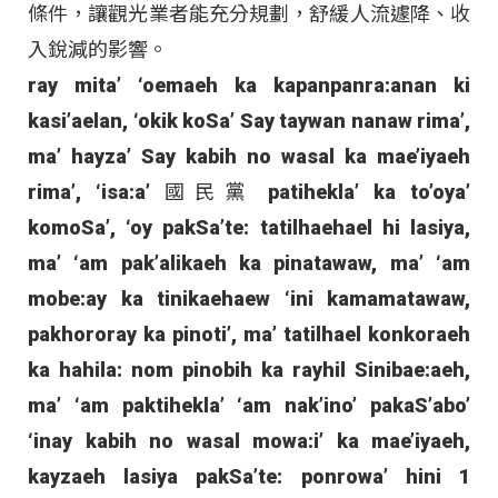
條件，讓觀光業者能充分規劃，舒緩人流遽降、收
入銳減的影響。
ray mita’ ‘oemaeh ka kapanpanra:anan ki
kasi’aelan, ‘okik koSa’ Say taywan nanaw rima’,
ma’ hayza’ Say kabih no wasal ka mae’iyaeh
rima’, ‘isa:a’ 國民黨 patihekla’ ka to’oya’
komoSa’, ‘oy pakSa’te: tatilhaehael hi lasiya,
ma’ ‘am pak’alikaeh ka pinatawaw, ma’ ‘am
mobe:ay ka tinikaehaew ‘ini kamamatawaw,
pakhororay ka pinoti’, ma’ tatilhael konkoraeh
ka hahila: nom pinobih ka rayhil Sinibae:aeh,
ma’ ‘am paktihekla’ ‘am nak’ino’ pakaS’abo’
‘inay kabih no wasal mowa:i’ ka mae’iyaeh,
kayzaeh lasiya pakSa’te: ponrowa’ hini 1