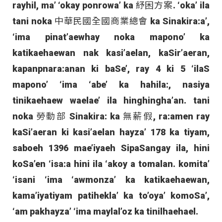
rayhil, ma’ ‘okay ponrowa’ ka 紓困方案. ‘oka’ ila
tani noka 中華民國全國商業總會 ka Sinakira:a’,
‘ima pinat’aewhay noka mapono’ ka
katikaehaewan nak kasi’aelan, kaSir’aeran,
kapanpnara:anan ki baSe’, ray 4 ki 5 ‘ilaS
mapono’ ‘ima ‘abe’ ka hahila:, nasiya
tinikaehaew waelae’ ila hinghingha’an. tani
noka 勞動部 Sinakira: ka 無薪假, ra:amen ray
kaSi’aeran ki kasi’aelan hayza’ 178 ka tiyam,
saboeh 1396 mae’iyaeh SipaSangay ila, hini
koSa’en ‘isa:a hini ila ‘akoy a tomalan. komita’
‘isani ‘ima ‘awmonza’ ka katikaehaewan,
kama’iyatiyam patihekla’ ka to’oya’ komoSa’,
‘am pakhayza’ ‘ima maylal’oz ka tinilhaehael.