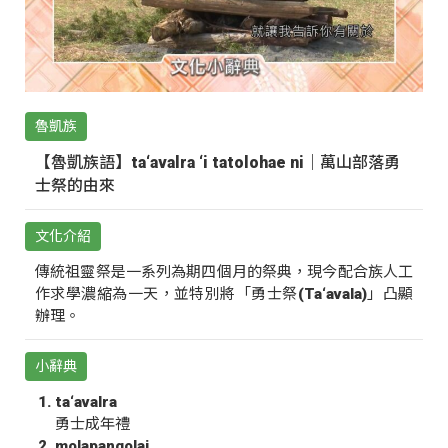
魯凱族
【魯凱族語】ta‘avalra ‘i tatolohae ni｜萬山部落勇
士祭的由來
文化介紹
傳統祖靈祭是一系列為期四個月的祭典，現今配合族人工
作求學濃縮為一天，並特別將「勇士祭(Ta‘avala)」凸顯
辦理。
小辭典
ta‘avalra
勇士成年禮
molapangolai