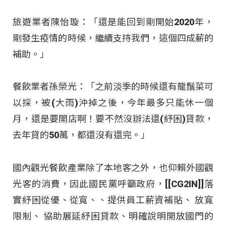
旅遊業者陳怡璇：「還是能回到剛開始2020年，
剛發生疫情的時候，繼續支持我們，這個四成薪的
補助。」
餐飲業者孫榮光：「之前淡季的時候還有龍鬚菜可
以採，被(大雨)沖掉之後，今年最多只能休一個
月，還是要開店啊！要不然沒辦法還(紓困)貸款，
去年貸的50萬，都還沒有還完。」
國內觀光餐飲產業除了本地客之外，也仰賴外國觀
光客的消費，因此國民黨呼籲政府，[[CG2IN]]落
實紓困從優、從寬、
、提供員工薪資補貼、 放寬
限制、 協助展延紓困貸款、明確說明開放國門的