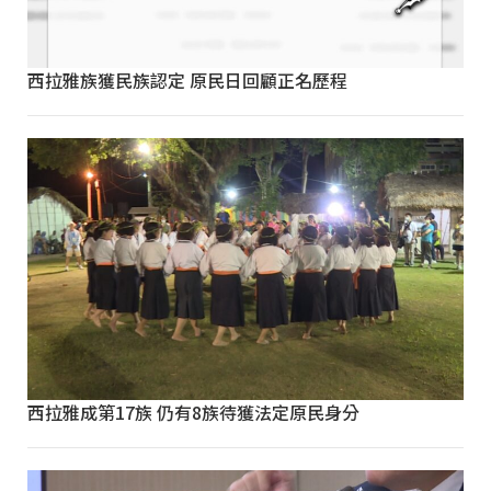
西拉雅族獲民族認定 原民日回顧正名歷程
西拉雅成第17族 仍有8族待獲法定原民身分