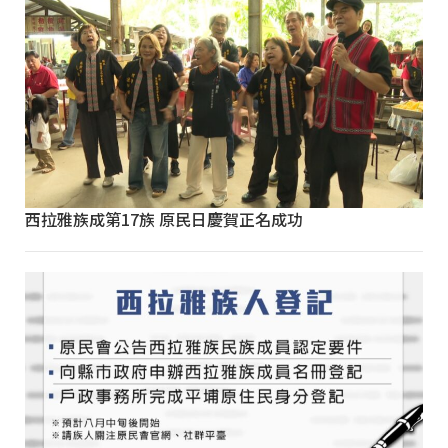
西拉雅族成第17族 原民日慶賀正名成功