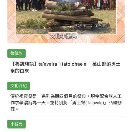
魯凱族
【魯凱族語】ta‘avalra ‘i tatolohae ni｜萬山部落勇士
祭的由來
文化介紹
傳統祖靈祭是一系列為期四個月的祭典，現今配合族人工
作求學濃縮為一天，並特別將「勇士祭(Ta‘avala)」凸顯辦
理。
小辭典