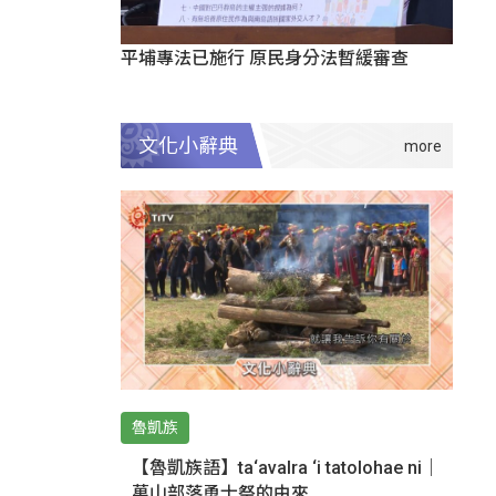
平埔專法已施行 原民身分法暫緩審查
文化小辭典
魯凱族
【魯凱族語】ta‘avalra ‘i tatolohae ni｜
萬山部落勇士祭的由來