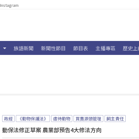
Instagram
族語新聞
新聞性節目
節目表
主播專區
歷史上
政經
《動物保護法》
虐待動物
買賣源頭管理
飼主責任
動保法修正草案 農業部預告4大修法方向