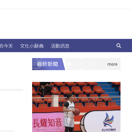
的今天
文化小辭典
活動訊息
最新新聞