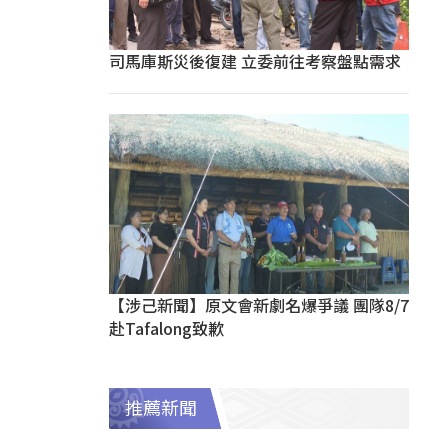
司馬庫斯災後復建 立委前往考察盤點需求
【涉己新聞】原文會新劇名爆爭議 團隊8/7
赴Tafalong致歉
推薦新聞