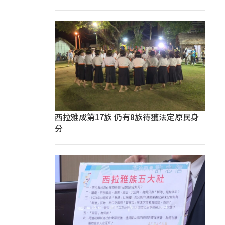
西拉雅成第17族 仍有8族待獲法定原民身
分