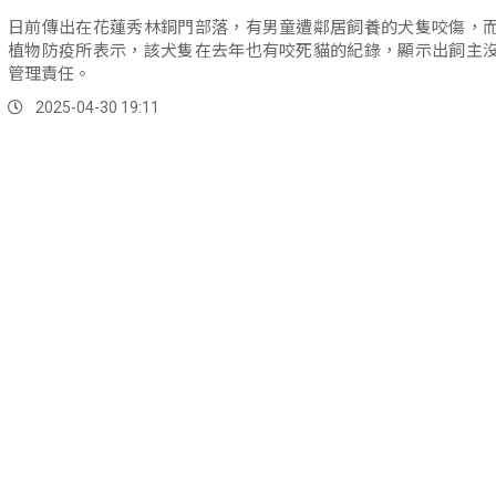
日前傳出在花蓮秀林銅門部落，有男童遭鄰居飼養的犬隻咬傷，
植物防疫所表示，該犬隻在去年也有咬死貓的紀錄，顯示出飼主
管理責任。
2025-04-30 19:11