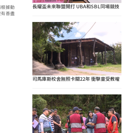
長耀盃未來聯盟開打 UBA和SBL同場競技
而根據動
沒有善盡
司馬庫斯校舍無照卡關22年 衝擊童受教權