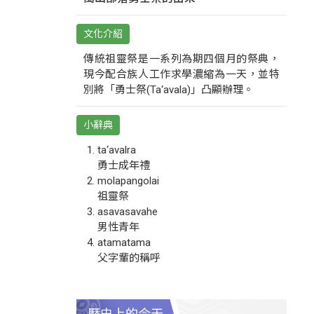
文化介紹
傳統祖靈祭是一系列為期四個月的祭典，
現今配合族人工作求學濃縮為一天，並特
別將「勇士祭(Ta‘avala)」凸顯辦理。
小辭典
ta‘avalra
勇士成年禮
molapangolai
祖靈祭
asavasavahe
男性青年
atamatama
父字輩的稱呼
歷史上的今天