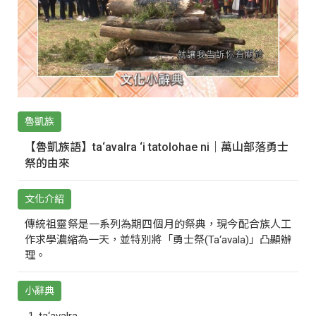
魯凱族
【魯凱族語】ta‘avalra ‘i tatolohae ni｜萬山部落勇士
祭的由來
文化介紹
傳統祖靈祭是一系列為期四個月的祭典，現今配合族人工
作求學濃縮為一天，並特別將「勇士祭(Ta‘avala)」凸顯辦
理。
小辭典
ta‘avalra