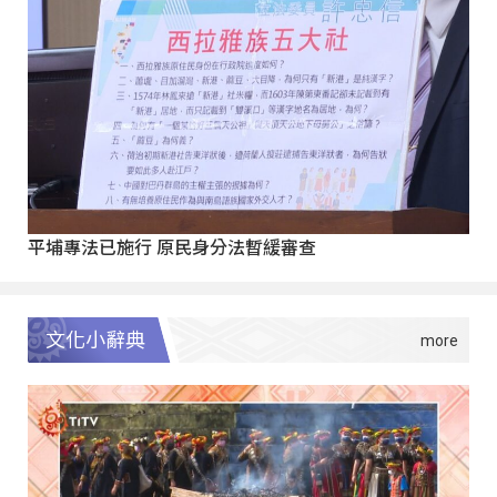
平埔專法已施行 原民身分法暫緩審查
文化小辭典