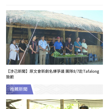
【涉己新聞】原文會新劇名爆爭議 團隊8/7赴Tafalong
致歉
推薦新聞