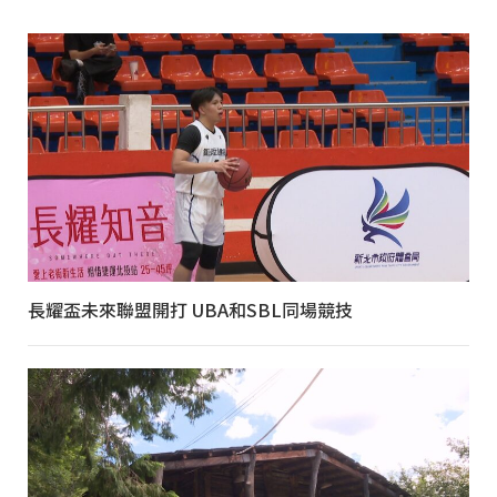
長耀盃未來聯盟開打 UBA和SBL同場競技