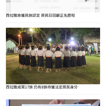
西拉雅族獲民族認定 原民日回顧正名歷程
西拉雅成第17族 仍有8族待獲法定原民身分