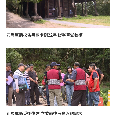
司馬庫斯校舍無照卡關22年 衝擊童受教權
司馬庫斯災後復建 立委前往考察盤點需求