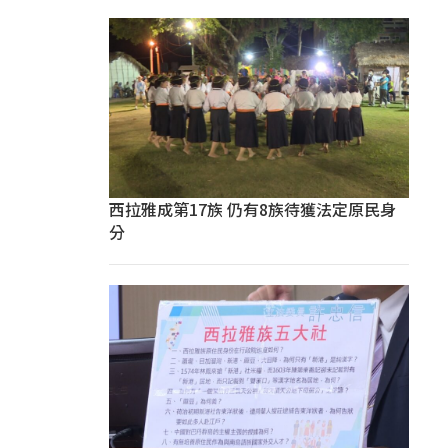
西拉雅成第17族 仍有8族待獲法定原民身
分