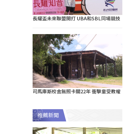
長耀盃未來聯盟開打 UBA和SBL同場競技
司馬庫斯校舍無照卡關22年 衝擊童受教權
推薦新聞