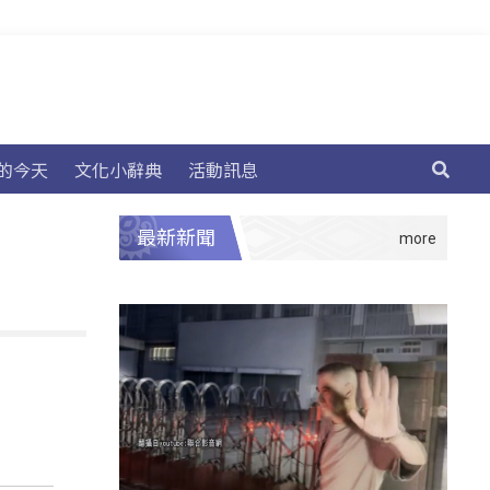
的今天
文化小辭典
活動訊息
最新新聞