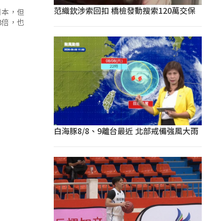
范織欽涉索回扣 橋檢發動搜索120萬交保
日本，但
8倍，也
白海豚8/8、9離台最近 北部戒備強風大雨