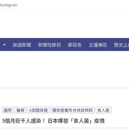
Instagram
族語新聞
新聞性節目
節目表
主播專區
歷史上
國際
醫療
A型鏈球菌
鏈球菌毒性休克症候群
食人菌
5個月近千人感染！ 日本爆發「食人菌」疫情