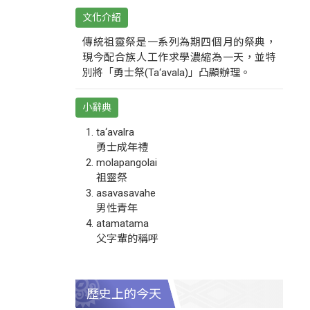
文化介紹
傳統祖靈祭是一系列為期四個月的祭典，
現今配合族人工作求學濃縮為一天，並特
別將「勇士祭(Ta‘avala)」凸顯辦理。
小辭典
ta‘avalra
勇士成年禮
molapangolai
祖靈祭
asavasavahe
男性青年
atamatama
父字輩的稱呼
歷史上的今天