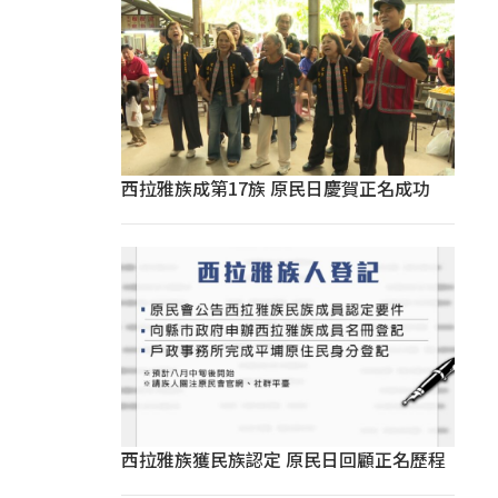
西拉雅族成第17族 原民日慶賀正名成功
西拉雅族獲民族認定 原民日回顧正名歷程