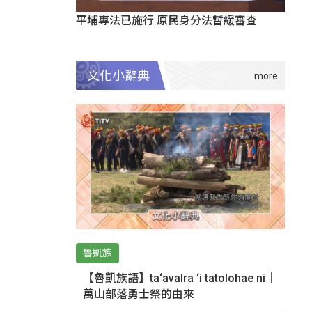
平埔專法已施行 原民身分法暫緩審查
文化小辭典
魯凱族
【魯凱族語】ta‘avalra ‘i tatolohae ni｜
萬山部落勇士祭的由來