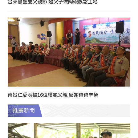
台東窯藝慶父親節 邀父子做陶碗感念土地
南投仁愛表揚16位模範父親 感謝爸爸辛勞
推薦新聞