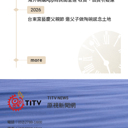
海外網購App為民間營運 收費、個資引疑慮
2026
台東窯藝慶父親節 邀父子做陶碗感念土地
more
TITV NEWS
原視新聞網
電話：(02)2788-1600