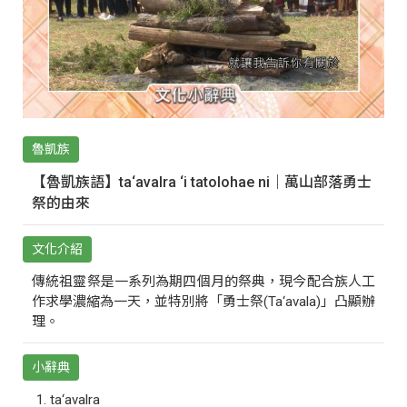
魯凱族
【魯凱族語】ta‘avalra ‘i tatolohae ni｜萬山部落勇士
祭的由來
文化介紹
傳統祖靈祭是一系列為期四個月的祭典，現今配合族人工
作求學濃縮為一天，並特別將「勇士祭(Ta‘avala)」凸顯辦
理。
小辭典
ta‘avalra