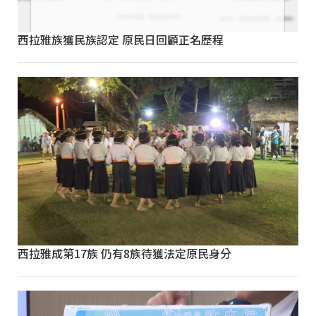
西拉雅族獲民族認定 原民日回顧正名歷程
西拉雅成第17族 仍有8族待獲法定原民身分