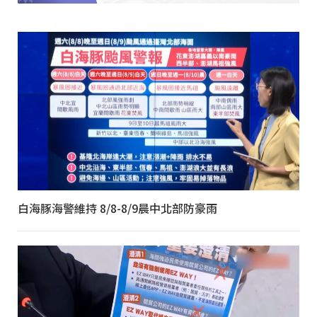
白海豚海警維持 8/8-8/9晨中北部防豪雨