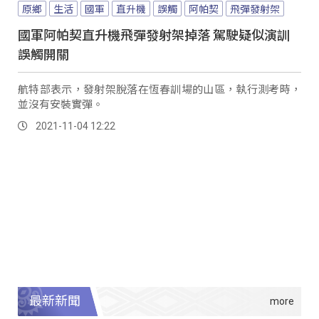
原鄉
生活
國軍
直升機
誤觸
阿帕契
飛彈發射架
國軍阿帕契直升機飛彈發射架掉落 駕駛疑似演訓
誤觸開關
航特部表示，發射架脫落在恆春訓場的山區，執行測考時，
並沒有安裝實彈。
2021-11-04 12:22
最新新聞