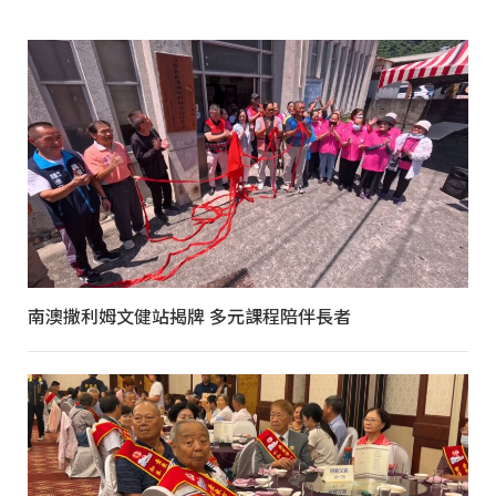
南澳撒利姆文健站揭牌 多元課程陪伴長者