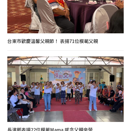
台東市歡慶溫馨父親節！ 表揚71位模範父親
長濱鄉表揚22位模範Mama 感念父親辛勞