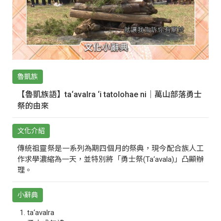
魯凱族
【魯凱族語】ta‘avalra ‘i tatolohae ni｜萬山部落勇士
祭的由來
文化介紹
傳統祖靈祭是一系列為期四個月的祭典，現今配合族人工
作求學濃縮為一天，並特別將「勇士祭(Ta‘avala)」凸顯辦
理。
小辭典
ta‘avalra