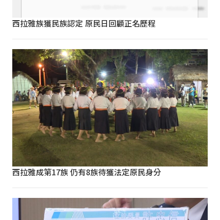
西拉雅族獲民族認定 原民日回顧正名歷程
西拉雅成第17族 仍有8族待獲法定原民身分