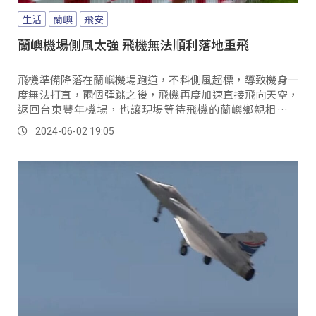
生活
蘭嶼
飛安
蘭嶼機場側風太強 飛機無法順利落地重飛
飛機準備降落在蘭嶼機場跑道，不料側風超標，導致機身一
度無法打直，兩個彈跳之後，飛機再度加速直接飛向天空，
返回台東豐年機場，也讓現場等待飛機的蘭嶼鄉親相當傻
眼。
2024-06-02 19:05