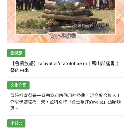
魯凱族
【魯凱族語】ta‘avalra ‘i tatolohae ni｜萬山部落勇士
祭的由來
文化介紹
傳統祖靈祭是一系列為期四個月的祭典，現今配合族人工
作求學濃縮為一天，並特別將「勇士祭(Ta‘avala)」凸顯辦
理。
小辭典