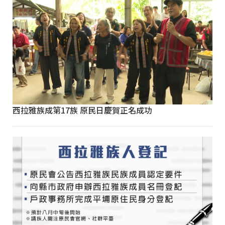
西拉雅族成第17族 原民日慶賀正名成功