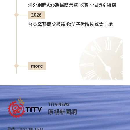
海外網購App為民間營運 收費、個資引疑慮
2026
台東窯藝慶父親節 邀父子做陶碗感念土地
more
TITV NEWS
原視新聞網
電話：(02)2788-1600