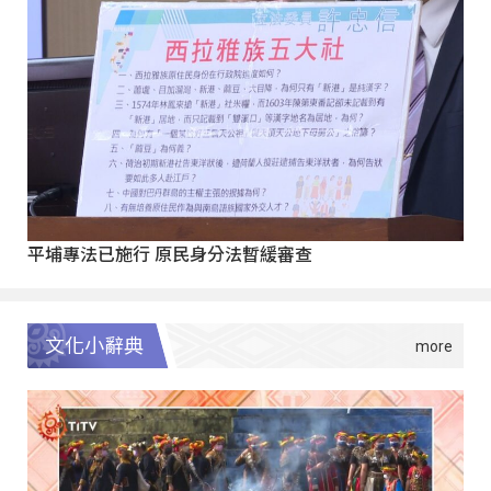
平埔專法已施行 原民身分法暫緩審查
文化小辭典