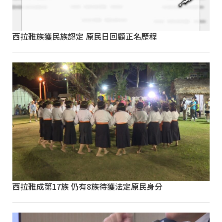
西拉雅族獲民族認定 原民日回顧正名歷程
西拉雅成第17族 仍有8族待獲法定原民身分