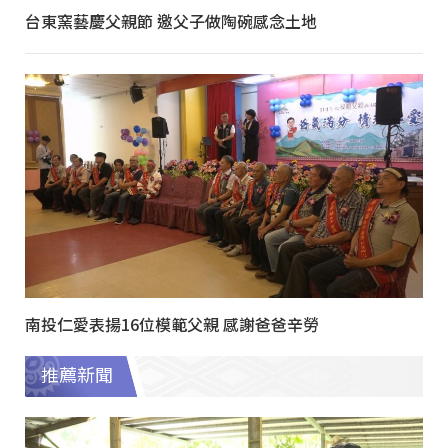
台東窯藝慶父親節 邀父子做陶碗感念土地
南投仁愛表揚16位模範父親 感謝爸爸辛勞
推薦新聞