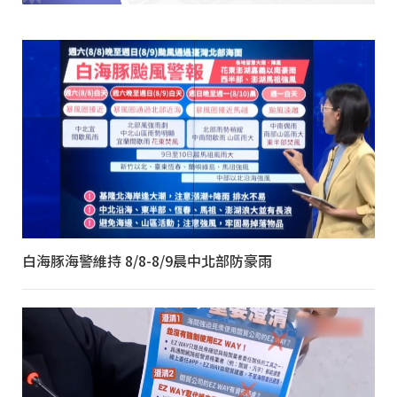
白海豚海警維持 8/8-8/9晨中北部防豪雨