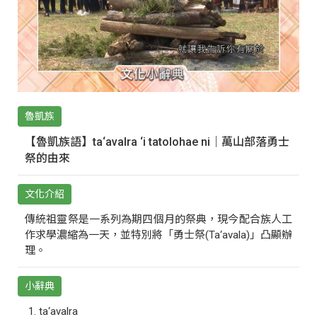
魯凱族
【魯凱族語】ta‘avalra ‘i tatolohae ni｜萬山部落勇士
祭的由來
文化介紹
傳統祖靈祭是一系列為期四個月的祭典，現今配合族人工
作求學濃縮為一天，並特別將「勇士祭(Ta‘avala)」凸顯辦
理。
小辭典
ta‘avalra