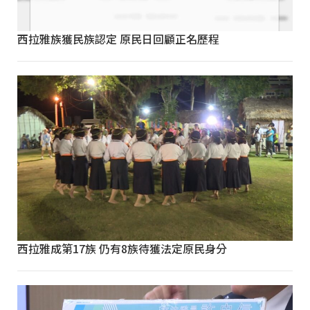
西拉雅族獲民族認定 原民日回顧正名歷程
西拉雅成第17族 仍有8族待獲法定原民身分