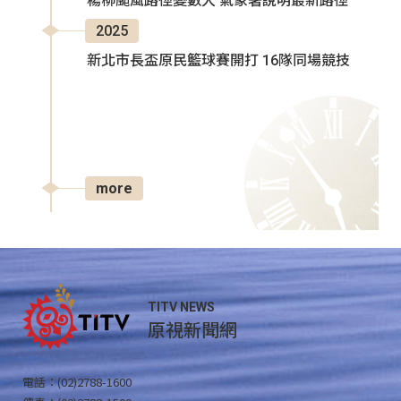
楊柳颱風路徑變數大 氣象署說明最新路徑
2025
新北市長盃原民籃球賽開打 16隊同場競技
more
TITV NEWS
原視新聞網
電話：(02)2788-1600