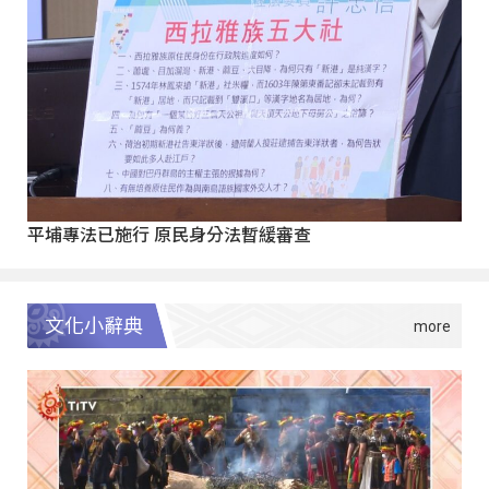
平埔專法已施行 原民身分法暫緩審查
文化小辭典