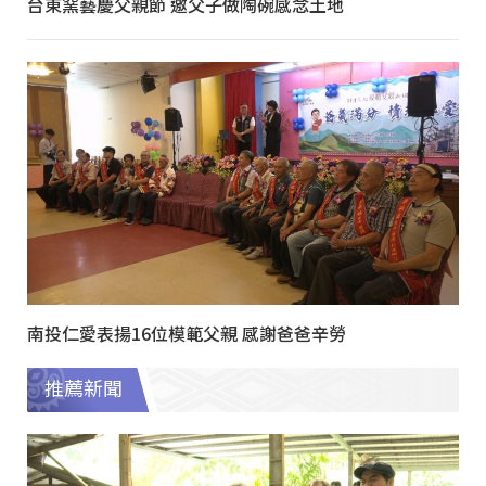
台東窯藝慶父親節 邀父子做陶碗感念土地
南投仁愛表揚16位模範父親 感謝爸爸辛勞
推薦新聞