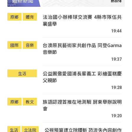
最新新聞
法治國小辦棒球交流賽 4縣市隊伍共
原鄉
體育
襄盛舉
19:44
台澳原民藝術家共創作品 同登Garma
國際
音樂
音樂節
19:37
公益團邀愛國浦長輩義工 彩繪蛋糕慶
生活
父親節
19:28
族語認證首推在地測驗 屏東舉辦說明
原鄉
教文
會
19:20
公視預算遭立院腰斬 恐流失內容創作
生活
立法院