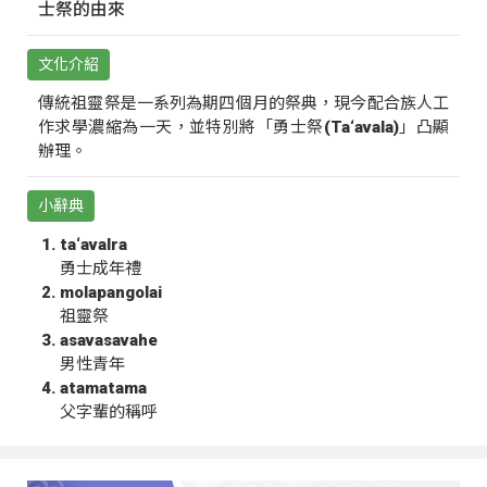
士祭的由來
文化介紹
傳統祖靈祭是一系列為期四個月的祭典，現今配合族人工
作求學濃縮為一天，並特別將「勇士祭(Ta‘avala)」凸顯
辦理。
小辭典
ta‘avalra
勇士成年禮
molapangolai
祖靈祭
asavasavahe
男性青年
atamatama
父字輩的稱呼