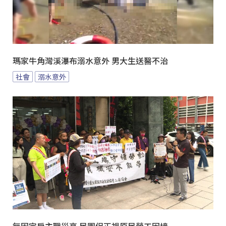
瑪家牛角灣溪瀑布溺水意外 男大生送醫不治
社會
溺水意外