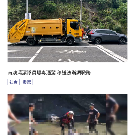
南澳清潔隊員爆毒酒駕 移送法辦調職務
社會
毒駕