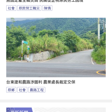
無固定雇主職災高 民團促正視原民勞工困境
社會
原民勞工職災
陳情
台東建和農路涉圖利 農業處長裁定交保
原鄉
社會
農路工程