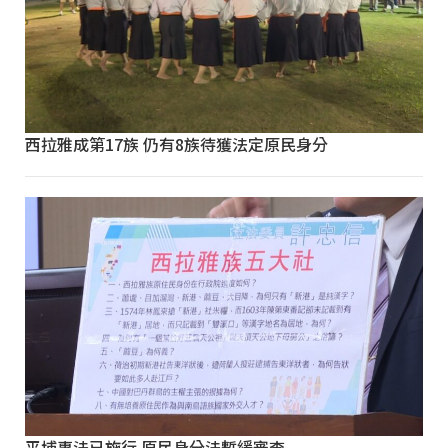
西拉雅成第17族 仍有8族待獲法定原民身分
平埔專法已施行 原民身分法暫緩審查