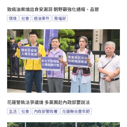
致癌油案燒出食安漏洞 朝野籲強化通報、品管
環境
社會
癌油事件
衛福部
花蓮警執法爭議燒 多黨團赴內政部要說法
生活
社會
內政部警政署
花蓮聯合豐年節