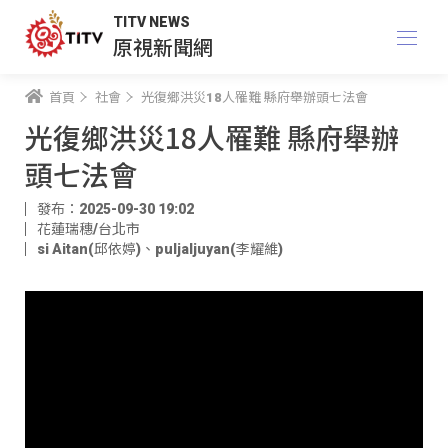
TITV NEWS
原視新聞網
首頁
社會
光復鄉洪災18人罹難 縣府舉辦頭七法會
光復鄉洪災18人罹難 縣府舉辦
頭七法會
發布：2025-09-30 19:02
花蓮瑞穗/台北市
si Aitan(邱依婷)
、
puljaljuyan(李耀維)