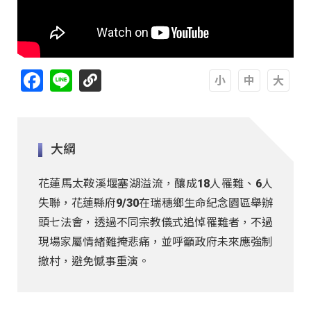
Facebook
Line
A
A
A
大綱
花蓮馬太鞍溪堰塞湖溢流，釀成18人罹難、6人
失聯，花蓮縣府9/30在瑞穗鄉生命紀念園區舉辦
頭七法會，透過不同宗教儀式追悼罹難者，不過
現場家屬情緒難掩悲痛，並呼籲政府未來應強制
撤村，避免憾事重演。