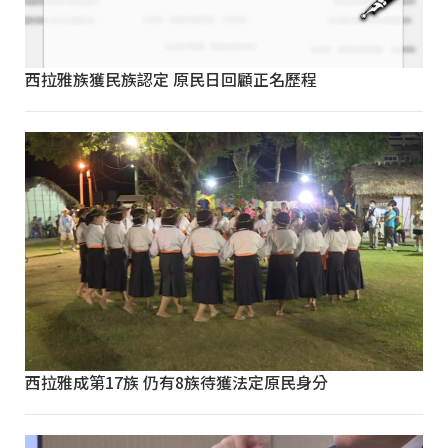
西拉雅族獲民族認定 原民日回顧正名歷程
西拉雅成第17族 仍有8族待獲法定原民身分