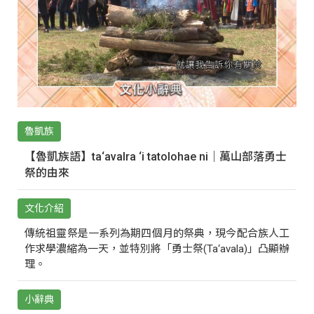
魯凱族
【魯凱族語】ta‘avalra ‘i tatolohae ni｜萬山部落勇士
祭的由來
文化介紹
傳統祖靈祭是一系列為期四個月的祭典，現今配合族人工
作求學濃縮為一天，並特別將「勇士祭(Ta‘avala)」凸顯辦
理。
小辭典