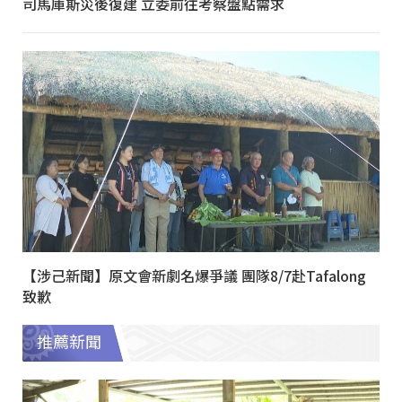
司馬庫斯災後復建 立委前往考察盤點需求
【涉己新聞】原文會新劇名爆爭議 團隊8/7赴Tafalong
致歉
推薦新聞