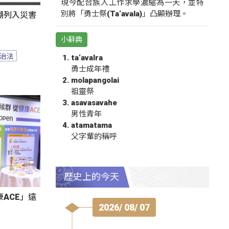
現今配合族人工作求學濃縮為一天，並特
別將「勇士祭(Ta‘avala)」凸顯辦理。
湖列入災害
小辭典
治法
ta‘avalra
勇士成年禮
molapangolai
祖靈祭
asavasavahe
男性青年
atamatama
父字輩的稱呼
歷史上的今天
ACE」遠
2026/ 08/ 07