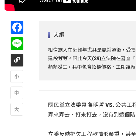
Facebook
大綱
Line
相信族人在近幾年尤其是風災過後，受損
建設等等。因此今天(29)立法院在審
頻頻發生，其中包含招標價格、工期讓廠
A
國民黨立法委員 魯明哲 VS. 公
A
弄來弄去、打來打去，沒有到這個階
A
立委反映拖欠工程款情形嚴重，甚至