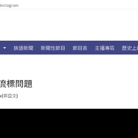
Instagram
族語新聞
新聞性節目
節目表
主播專區
歷史上
流標問題
iu(郭亞文)