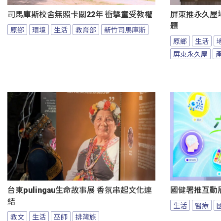
司馬庫斯校舍無照卡關22年 衝擊童受教權
屏東推永久屋
題
原鄉
環境
生活
教育部
新竹司馬庫斯
原鄉
生活
屏東永久屋
台東pulingau生命故事展 香氛串起文化連
國健署推互動
結
生活
醫療
教文
生活
巫師
排灣族