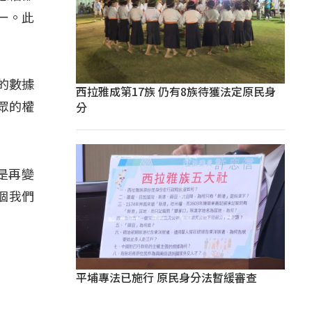
一。此
哲的數據
西拉雅成第17族 仍有8族待獲法定原民身
分
眾的權
是再變
個我們
。
平埔專法已施行 原民身分法暫緩審查