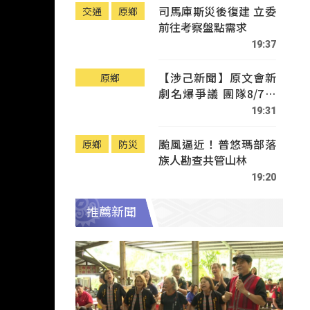
司馬庫斯災後復建 立委
交通
原鄉
前往考察盤點需求
19:37
【涉己新聞】原文會新
原鄉
劇名爆爭議 團隊8/7赴
Tafalong致歉
19:31
颱風逼近！普悠瑪部落
原鄉
防災
族人勘查共管山林
19:20
推薦新聞