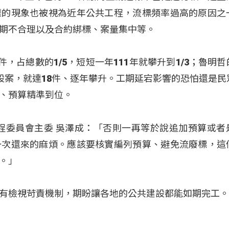
樣的現象也被視為近年公共工程，流標頻率過高的原因之
期不合理以及合約綁標、案量集中等。
，占總數的1/5，短短一年111年就攀升到1/3；魯明
設案，就達18件、逐年攀升。工期延宕影響的恐怕還是民
、預算精準到位。
共工程委員會主委 吳澤成：「否則一再等於說追加預算或者
一次還來的麻煩。應該要核實編列預算、避免流廢標，這
。」
有檢視苛責機制，期盼讓各地的公共建設都能如期完工