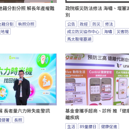
地籍分割分照 解長年產權難
政院版災防法修法 海嘯、堰塞
別
地籍分割
執照分照
公告
政經
防災
修法
產地權
成立防災協作中心
海嘯
災害防
馬太鞍堰塞湖
展 長者量六力揪失能警訊
基金會攜手超商、診所 推「健康
離疾病
國健署
長照
生活
89量腰日
健康促進