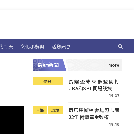
的今天
文化小辭典
活動訊息
最新新聞
長耀盃未來聯盟開打
體育
UBA和SBL同場競技
19:47
司馬庫斯校舍無照卡關
原鄉
環境
22年 衝擊童受教權
19:40