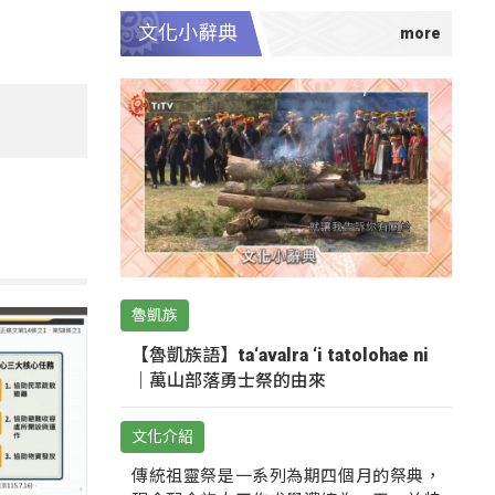
文化小辭典
魯凱族
【魯凱族語】ta‘avalra ‘i tatolohae ni
｜萬山部落勇士祭的由來
文化介紹
傳統祖靈祭是一系列為期四個月的祭典，