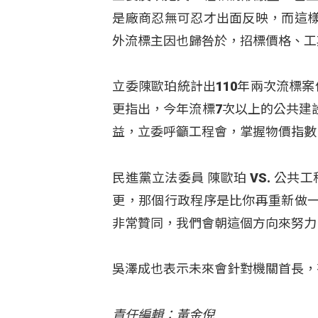
是廠商忍無可忍才出面反映，而這
外流標主因也歸咎於，招標價格、工
立委陳歐珀統計出110年兩次流標案件
更指出，今年流標7次以上的公共建
益，立委呼籲工程會，掌握物價指數
民進黨立法委員 陳歐珀 VS. 公
更，那個行政程序是比你再重新做
非常贊同，我們會朝這個方向來努力
吳澤成也表示未來會針對機關首長，
責任編輯：黃金倪