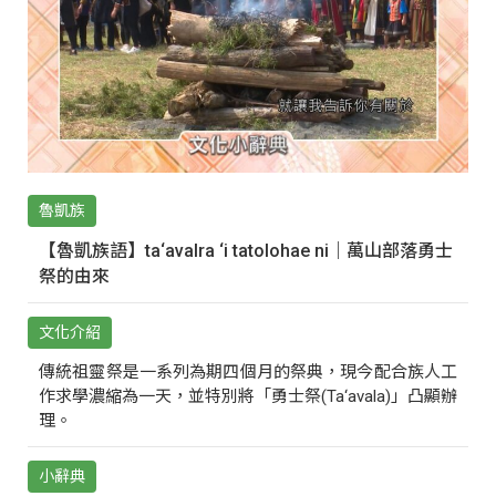
魯凱族
【魯凱族語】ta‘avalra ‘i tatolohae ni｜萬山部落勇士
祭的由來
文化介紹
傳統祖靈祭是一系列為期四個月的祭典，現今配合族人工
作求學濃縮為一天，並特別將「勇士祭(Ta‘avala)」凸顯辦
理。
小辭典