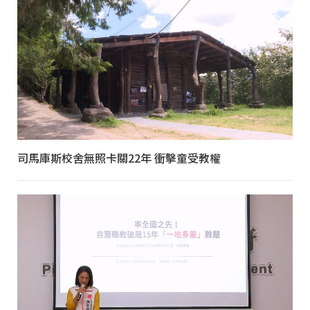
司馬庫斯校舍無照卡關22年 衝擊童受教權