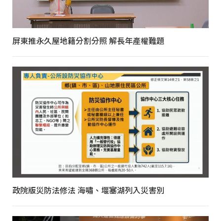
屏東推永久屋地籍分割分照 解長年產權難題
政院版災防法修法 海嘯、堰塞湖列入災害別