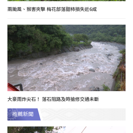
兩颱風、猴害夾擊 梅花部落甜柿損失近6成
大豪雨炸尖石！ 落石阻路及時搶修交通未斷
推薦新聞