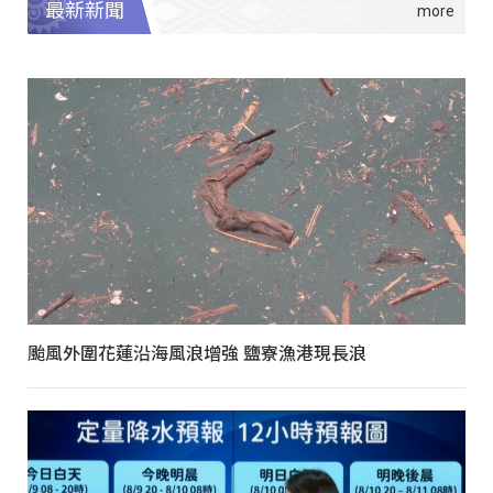
最新新聞
颱風外圍花蓮沿海風浪增強 鹽寮漁港現長浪