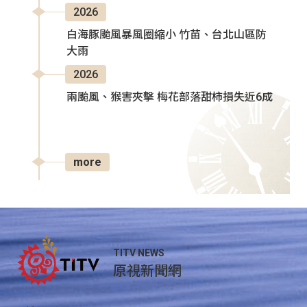
2026
白海豚颱風暴風圈縮小 竹苗、台北山區防
大雨
2026
兩颱風、猴害夾擊 梅花部落甜柿損失近6成
more
TITV NEWS
原視新聞網