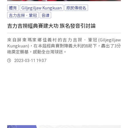
體育
Giljegiljaw Kungkuan
原民傳統名
吉力吉撈．鞏冠
音譯
吉力吉撈經典賽建大功 族名發音引討論
來自屏東瑪家鄉佳義村的吉力吉撈．鞏冠(Giljegiljaw
Kungkuan)，在本屆經典賽對陣義大利的8局下，轟出了3分
砲奠定勝基，感動全台灣球迷。
2023-03-11 19:07