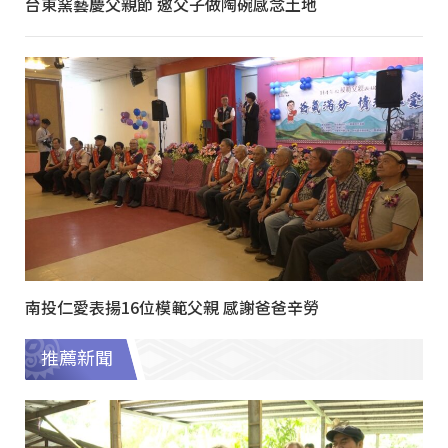
台東窯藝慶父親節 邀父子做陶碗感念土地
南投仁愛表揚16位模範父親 感謝爸爸辛勞
推薦新聞