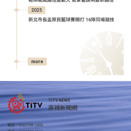
楊柳颱風路徑變數大 氣象署說明最新路徑
2025
新北市長盃原民籃球賽開打 16隊同場競技
more
TITV NEWS
原視新聞網
電話：(02)2788-1600