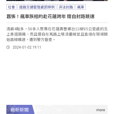
社會
道路交通管理處罰條例
非法封路
飆車
囂張！飆車族相約赴花蓮跨年 擅自封路競速
清晨4點多，50多人聚集在花蓮壽豐鄉台11線9.5公里處的北
上車道競飆，而且擅自在馬路上噴漆畫線並且直接在現場開
始直線飆速，遭到警方盤查。
2024-01-02 19:11
最新新聞