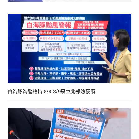
白海豚海警維持 8/8-8/9晨中北部防豪雨