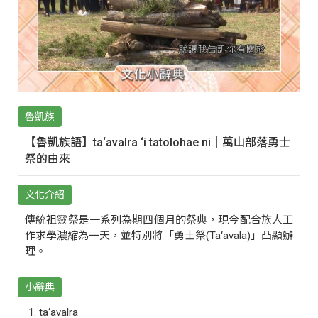
魯凱族
【魯凱族語】ta‘avalra ‘i tatolohae ni｜萬山部落勇士
祭的由來
文化介紹
傳統祖靈祭是一系列為期四個月的祭典，現今配合族人工
作求學濃縮為一天，並特別將「勇士祭(Ta‘avala)」凸顯辦
理。
小辭典
ta‘avalra