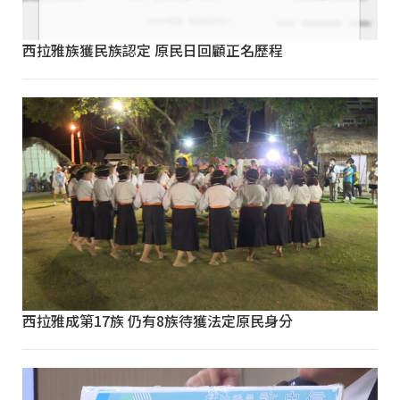
西拉雅族獲民族認定 原民日回顧正名歷程
西拉雅成第17族 仍有8族待獲法定原民身分