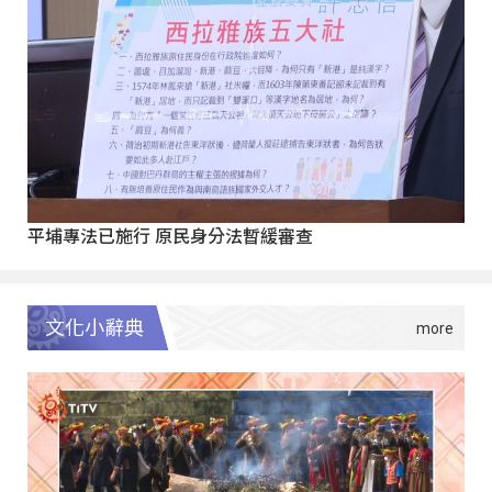
平埔專法已施行 原民身分法暫緩審查
文化小辭典