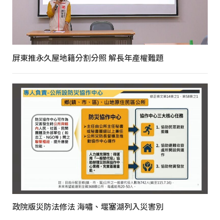
屏東推永久屋地籍分割分照 解長年產權難題
政院版災防法修法 海嘯、堰塞湖列入災害別