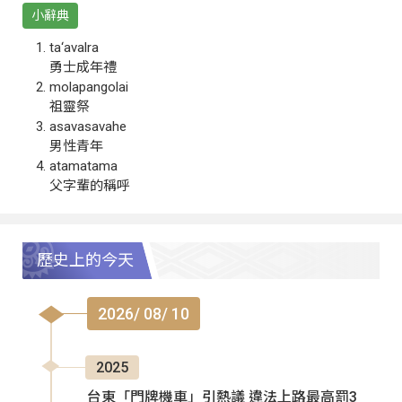
小辭典
ta‘avalra
勇士成年禮
molapangolai
祖靈祭
asavasavahe
男性青年
atamatama
父字輩的稱呼
歷史上的今天
2026/ 08/ 10
2025
台東「門牌機車」引熱議 違法上路最高罰3