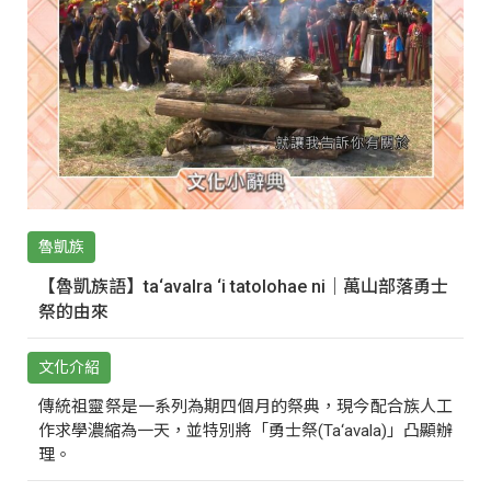
魯凱族
【魯凱族語】ta‘avalra ‘i tatolohae ni｜萬山部落勇士
祭的由來
文化介紹
傳統祖靈祭是一系列為期四個月的祭典，現今配合族人工
作求學濃縮為一天，並特別將「勇士祭(Ta‘avala)」凸顯辦
理。