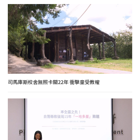
司馬庫斯校舍無照卡關22年 衝擊童受教權