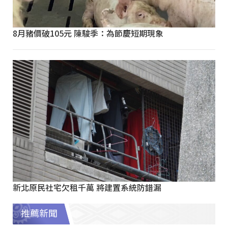
8月豬價破105元 陳駿季：為節慶短期現象
新北原民社宅欠租千萬 將建置系統防錯漏
推薦新聞