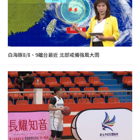
白海豚8/8、9離台最近 北部戒備強風大雨