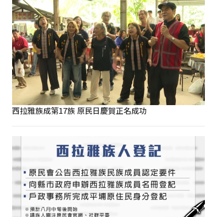
西拉雅族成第17族 原民日慶賀正名成功