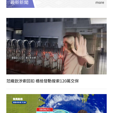
最新新聞
范織欽涉索回扣 橋檢發動搜索120萬交保