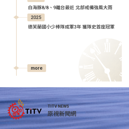
白海豚8/8、9離台最近 北部戒備強風大雨
2025
德芙蘭國小少棒隊成軍3年 獲隊史首座冠軍
more
TITV NEWS
原視新聞網