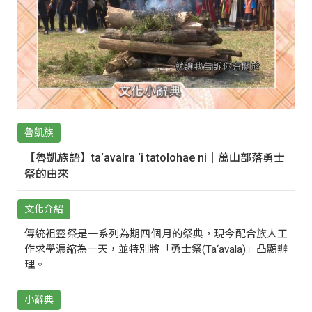
魯凱族
【魯凱族語】ta‘avalra ‘i tatolohae ni｜萬山部落勇士
祭的由來
文化介紹
傳統祖靈祭是一系列為期四個月的祭典，現今配合族人工
作求學濃縮為一天，並特別將「勇士祭(Ta‘avala)」凸顯辦
理。
小辭典