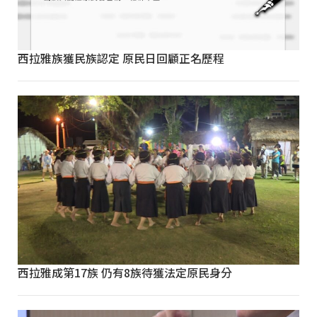
西拉雅族獲民族認定 原民日回顧正名歷程
西拉雅成第17族 仍有8族待獲法定原民身分