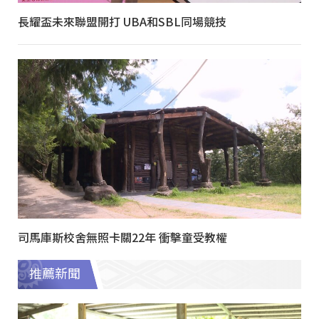
長耀盃未來聯盟開打 UBA和SBL同場競技
司馬庫斯校舍無照卡關22年 衝擊童受教權
推薦新聞