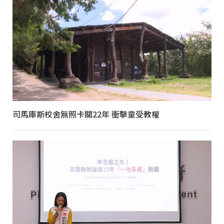
司馬庫斯校舍無照卡關22年 衝擊童受教權