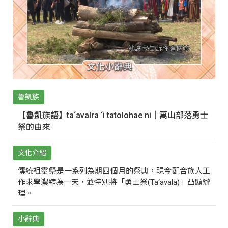
魯凱族
【魯凱族語】ta‘avalra ‘i tatolohae ni｜萬山部落勇士
祭的由來
文化介紹
傳統祖靈祭是一系列為期四個月的祭典，現今配合族人工
作求學濃縮為一天，並特別將「勇士祭(Ta‘avala)」凸顯辦
理。
小辭典