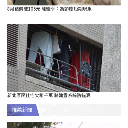
8月豬價破105元 陳駿季：為節慶短期現象
新北原民社宅欠租千萬 將建置系統防錯漏
推薦新聞