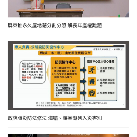
屏東推永久屋地籍分割分照 解長年產權難題
政院版災防法修法 海嘯、堰塞湖列入災害別