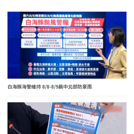
白海豚海警維持 8/8-8/9晨中北部防豪雨