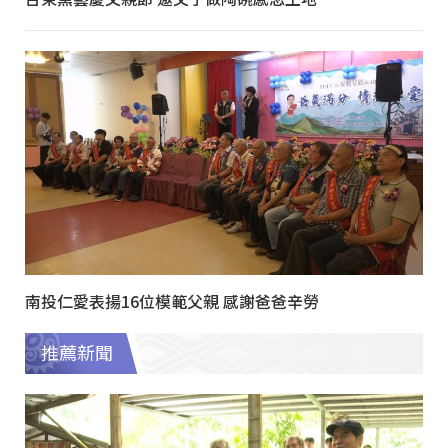
南投仁愛表揚16位模範父親 感謝爸爸辛勞
推薦新聞