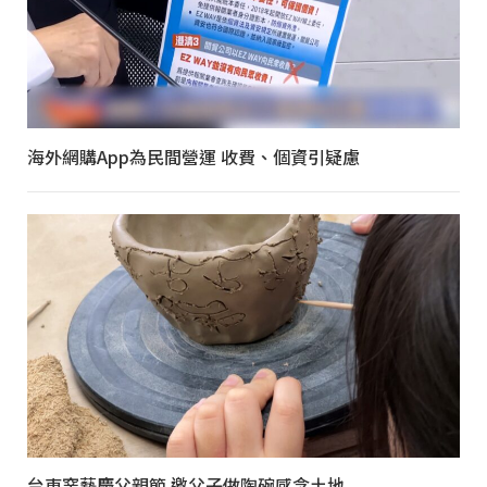
海外網購App為民間營運 收費、個資引疑慮
台東窯藝慶父親節 邀父子做陶碗感念土地