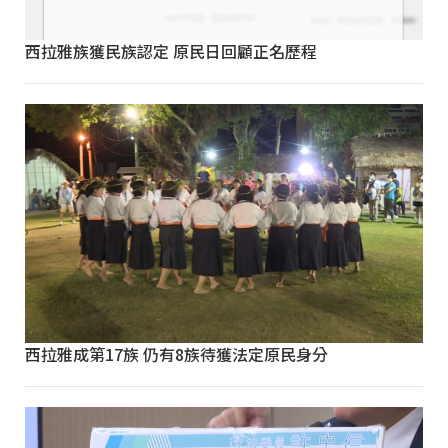
西拉雅族獲民族認定 原民日回顧正名歷程
西拉雅成第17族 仍有8族待獲法定原民身分