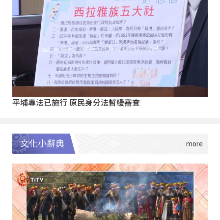
平埔專法已施行 原民身分法暫緩審查
文化小辭典