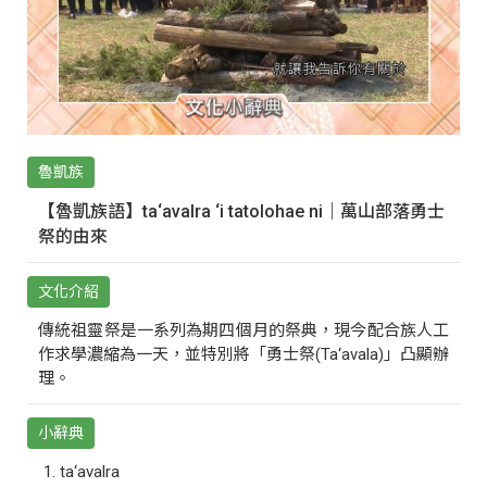
魯凱族
【魯凱族語】ta‘avalra ‘i tatolohae ni｜萬山部落勇士
祭的由來
文化介紹
傳統祖靈祭是一系列為期四個月的祭典，現今配合族人工
作求學濃縮為一天，並特別將「勇士祭(Ta‘avala)」凸顯辦
理。
小辭典
ta‘avalra