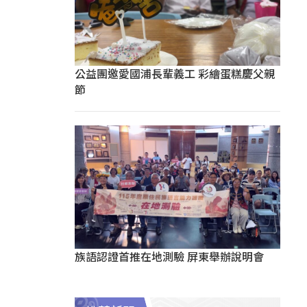
公益團邀愛國浦長輩義工 彩繪蛋糕慶父親
節
族語認證首推在地測驗 屏東舉辦說明會