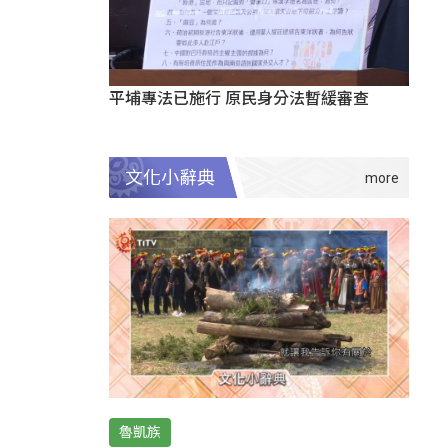
平埔專法已施行 原民身分法暫緩審查
文化小辭典
魯凱族