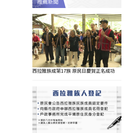
推薦新聞
西拉雅族成第17族 原民日慶賀正名成功