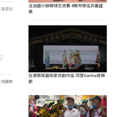
法治國小辦棒球交流賽 4縣市隊伍共襄盛
條溪流交
舉
小
台澳原民藝術家共創作品 同登Garma音樂
節
大地震將