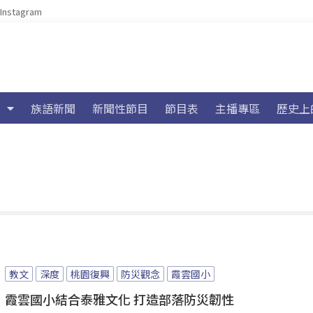
Instagram
族語新聞
新聞性節目
節目表
主播專區
歷史上
教文
深度
桃園復興
防災觀念
霞雲國小
霞雲國小結合泰雅文化 打造部落防災韌性