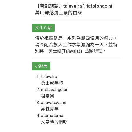
【魯凱族語】ta‘avalra ‘i tatolohae ni｜
萬山部落勇士祭的由來
文化介紹
傳統祖靈祭是一系列為期四個月的祭典，
現今配合族人工作求學濃縮為一天，並特
別將「勇士祭(Ta‘avala)」凸顯辦理。
小辭典
ta‘avalra
勇士成年禮
molapangolai
祖靈祭
asavasavahe
男性青年
atamatama
父字輩的稱呼