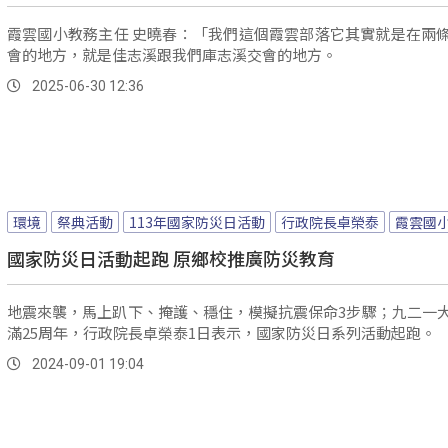
霞雲國小教務主任 史曉春：「我們這個霞雲部落它其實就是在兩
會的地方，就是佳志溪跟我們庫志溪交會的地方。
2025-06-30 12:36
環境
祭典活動
113年國家防災日活動
行政院長卓榮泰
霞雲國
國家防災日活動起跑 原鄉校推廣防災教育
地震來襲，馬上趴下、掩護、穩住，模擬抗震保命3步驟；九二一
滿25周年，行政院長卓榮泰1日表示，國家防災日系列活動起跑。
2024-09-01 19:04