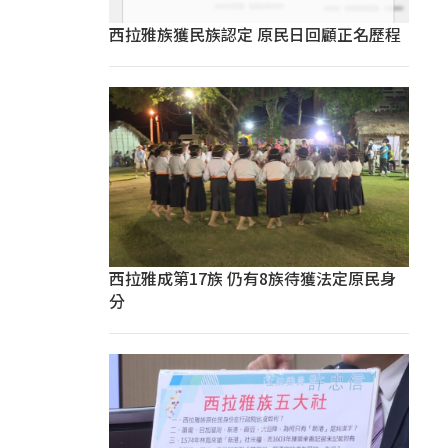
西拉雅族獲民族認定 原民日回顧正名歷程
西拉雅成第17族 仍有8族待獲法定原民身
分