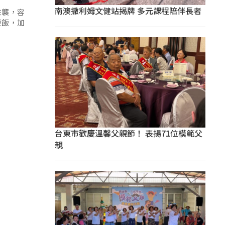
南澳撒利姆文健站揭牌 多元課程陪伴長者
來襲，容
便飯，加
台東市歡慶溫馨父親節！ 表揚71位模範父
親