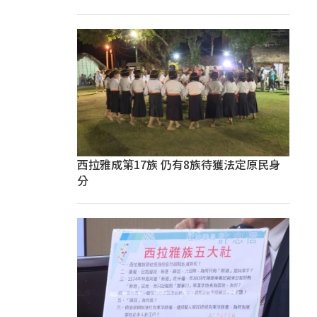
西拉雅成第17族 仍有8族待獲法定原民身
分