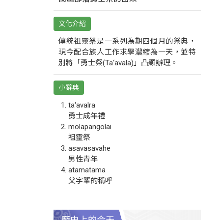
文化介紹
傳統祖靈祭是一系列為期四個月的祭典，
現今配合族人工作求學濃縮為一天，並特
別將「勇士祭(Ta‘avala)」凸顯辦理。
小辭典
ta‘avalra
勇士成年禮
molapangolai
祖靈祭
asavasavahe
男性青年
atamatama
父字輩的稱呼
歷史上的今天