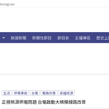
Instagram
族語新聞
新聞性節目
節目表
主播專區
歷史上
生活
停電事故
台電
電路改善
高雄桃源
正視桃源供電問題 台電啟動大規模線路改善