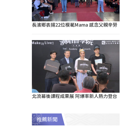
長濱鄉表揚22位模範Mama 感念父親辛勞
北流幕後課程成果展 阿爆率新人熱力登台
推薦新聞