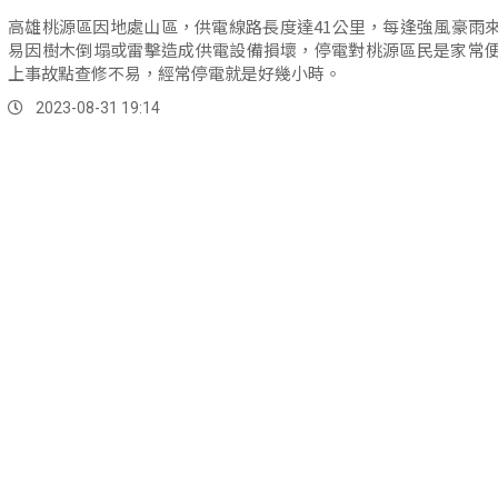
高雄桃源區因地處山區，供電線路長度達41公里，每逢強風豪雨
易因樹木倒塌或雷擊造成供電設備損壞，停電對桃源區民是家常
上事故點查修不易，經常停電就是好幾小時。
2023-08-31 19:14