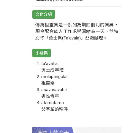
文化介紹
傳統祖靈祭是一系列為期四個月的祭典，
現今配合族人工作求學濃縮為一天，並特
別將「勇士祭(Ta‘avala)」凸顯辦理。
小辭典
ta‘avalra
勇士成年禮
molapangolai
祖靈祭
asavasavahe
男性青年
atamatama
父字輩的稱呼
歷史上的今天