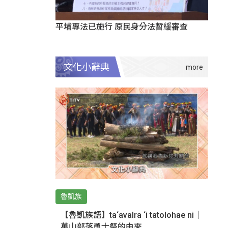
平埔專法已施行 原民身分法暫緩審查
文化小辭典
魯凱族
【魯凱族語】ta‘avalra ‘i tatolohae ni｜
萬山部落勇士祭的由來