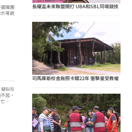
長耀盃未來聯盟開打 UBA和SBL同場競技
子園電圍
標示等疏
司馬庫斯校舍無照卡關22年 衝擊童受教權
，疑似在
地不起，
身亡的事