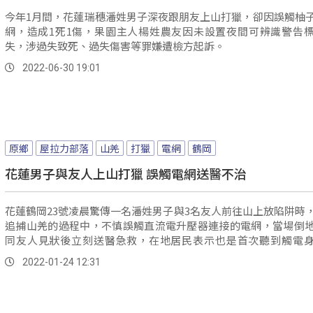
今年1月間，花蓮瑞穗潘姓男子深夜跟朋友上山打獵，卻因誤觸柚
網，造成1死1傷，果園主人楊姓農友因未設置夜間可辨識警告
失，涉過失致死、過失傷害等罪嫌遭檢方起訴。
2022-06-30 19:01
原鄉
屋拉力部落
山羌
打獵
電網
鶴岡
花蓮男子與友人上山打獵 誤觸電網送醫不治
花蓮鶴岡23號凌晨驚傳一名潘姓男子與3名友人前往山上放陷阱時
追捕山羌的過程中，不慎誤觸直流電升壓器連接的電網，當場倒
同友人見狀後立刻送醫急救，在地居民表示也是首次聽到觸電
件。
2022-01-24 12:31