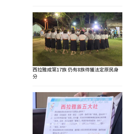
西拉雅成第17族 仍有8族待獲法定原民身
分