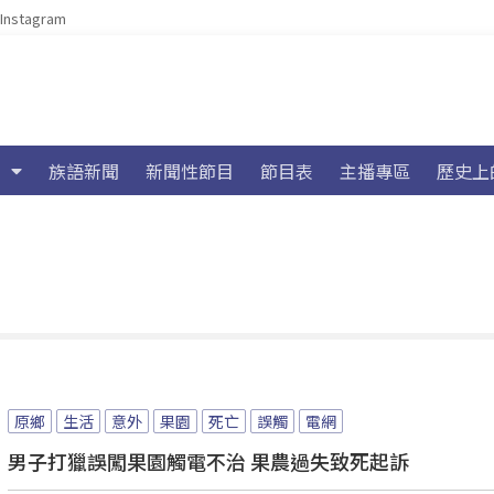
Instagram
族語新聞
新聞性節目
節目表
主播專區
歷史上
原鄉
生活
意外
果園
死亡
誤觸
電網
男子打獵誤闖果園觸電不治 果農過失致死起訴