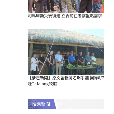
司馬庫斯災後復建 立委前往考察盤點需求
【涉己新聞】原文會新劇名爆爭議 團隊8/7
赴Tafalong致歉
推薦新聞