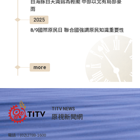
白海豚白天減弱為輕颱 中部以北有局部豪
雨
2025
8/9國際原民日 聯合國強調原民知識重要性
more
TITV NEWS
原視新聞網
電話：(02)2788-1600