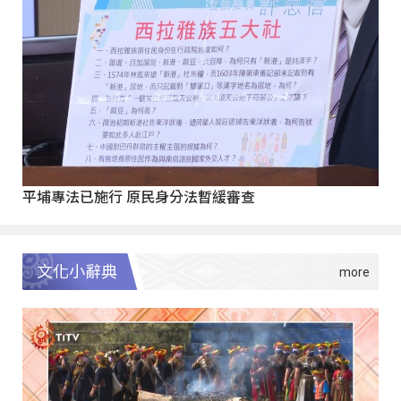
平埔專法已施行 原民身分法暫緩審查
文化小辭典