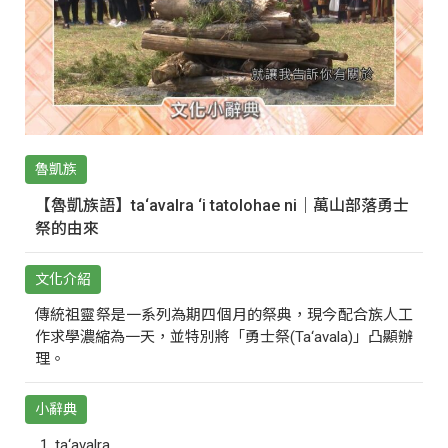
魯凱族
【魯凱族語】ta‘avalra ‘i tatolohae ni｜萬山部落勇士
祭的由來
文化介紹
傳統祖靈祭是一系列為期四個月的祭典，現今配合族人工
作求學濃縮為一天，並特別將「勇士祭(Ta‘avala)」凸顯辦
理。
小辭典
ta‘avalra