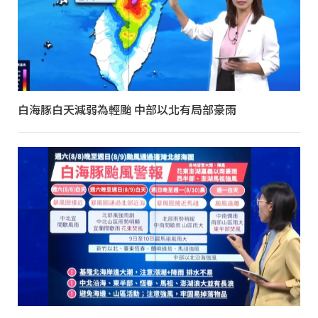
白海豚白天減弱為輕颱 中部以北有局部豪雨