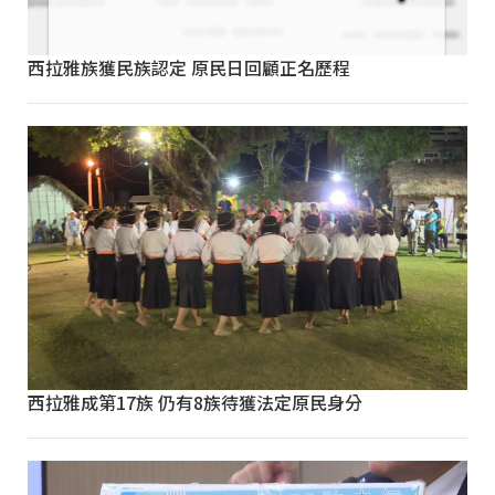
西拉雅族獲民族認定 原民日回顧正名歷程
西拉雅成第17族 仍有8族待獲法定原民身分