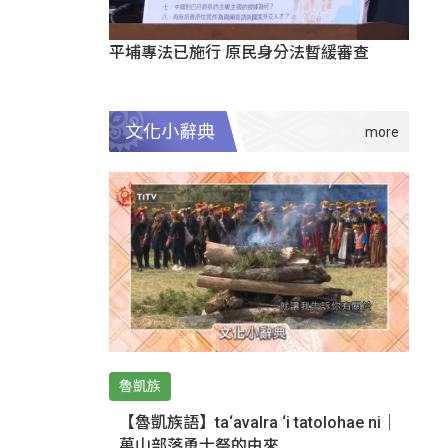
平埔專法已施行 原民身分法暫緩審查
文化小辭典
魯凱族
【魯凱族語】ta‘avalra ‘i tatolohae ni｜
萬山部落勇士祭的由來