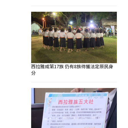
西拉雅成第17族 仍有8族待獲法定原民身
分