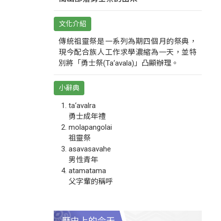
文化介紹
傳統祖靈祭是一系列為期四個月的祭典，
現今配合族人工作求學濃縮為一天，並特
別將「勇士祭(Ta‘avala)」凸顯辦理。
小辭典
ta‘avalra
勇士成年禮
molapangolai
祖靈祭
asavasavahe
男性青年
atamatama
父字輩的稱呼
歷史上的今天