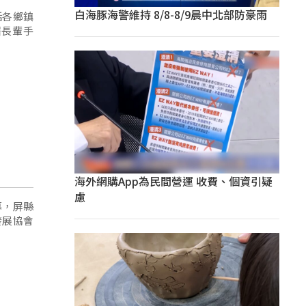
白海豚海警維持 8/8-8/9晨中北部防豪雨
括各鄉鎮
居長輩手
海外網購App為民間營運 收費、個資引疑
慮
幕，屏縣
發展協會