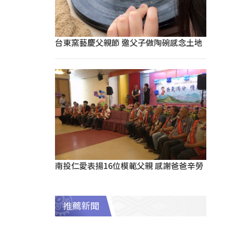
台東窯藝慶父親節 邀父子做陶碗感念土地
南投仁愛表揚16位模範父親 感謝爸爸辛勞
推薦新聞