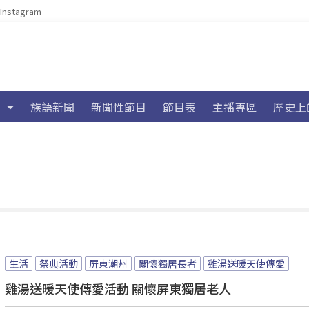
Instagram
族語新聞
新聞性節目
節目表
主播專區
歷史上
生活
祭典活動
屏東潮州
關懷獨居長者
雞湯送暖天使傳愛
雞湯送暖天使傳愛活動 關懷屏東獨居老人