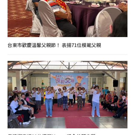
台東市歡慶溫馨父親節！ 表揚71位模範父親