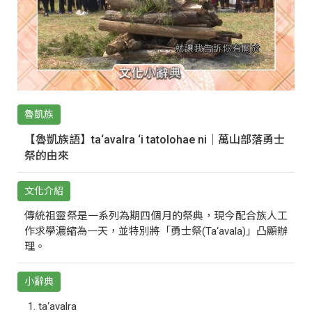
魯凱族
【魯凱族語】ta‘avalra ‘i tatolohae ni｜萬山部落勇士
祭的由來
文化介紹
傳統祖靈祭是一系列為期四個月的祭典，現今配合族人工
作求學濃縮為一天，並特別將「勇士祭(Ta‘avala)」凸顯辦
理。
小辭典
ta‘avalra