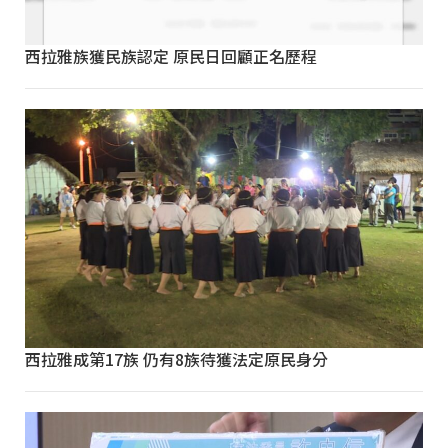
西拉雅族獲民族認定 原民日回顧正名歷程
西拉雅成第17族 仍有8族待獲法定原民身分