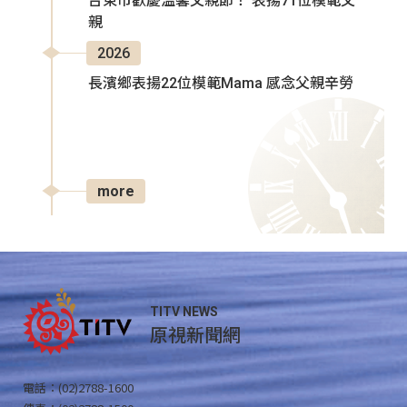
台東市歡慶溫馨父親節！ 表揚71位模範父
親
2026
長濱鄉表揚22位模範Mama 感念父親辛勞
more
TITV NEWS
原視新聞網
電話：(02)2788-1600