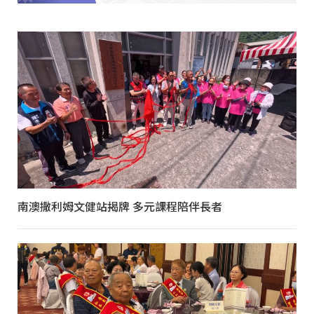
南澳撒利姆文健站揭牌 多元課程陪伴長者