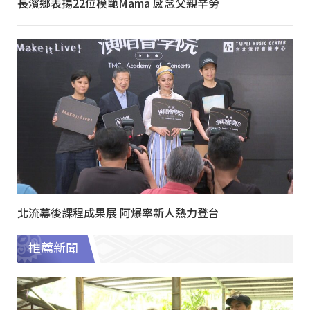
長濱鄉表揚22位模範Mama 感念父親辛勞
北流幕後課程成果展 阿爆率新人熱力登台
推薦新聞