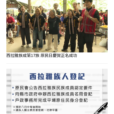
西拉雅族成第17族 原民日慶賀正名成功