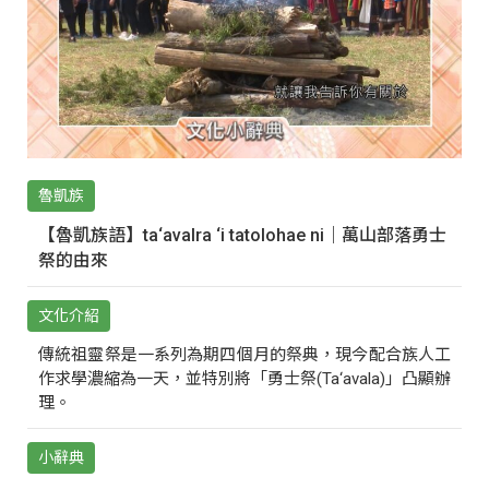
魯凱族
【魯凱族語】ta‘avalra ‘i tatolohae ni｜萬山部落勇士
祭的由來
文化介紹
傳統祖靈祭是一系列為期四個月的祭典，現今配合族人工
作求學濃縮為一天，並特別將「勇士祭(Ta‘avala)」凸顯辦
理。
小辭典