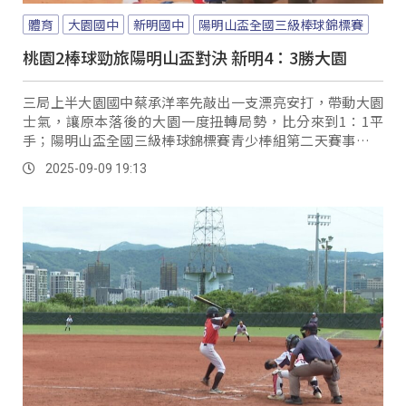
體育
大園國中
新明國中
陽明山盃全國三級棒球錦標賽
桃園2棒球勁旅陽明山盃對決 新明4：3勝大園
三局上半大園國中蔡承洋率先敲出一支漂亮安打，帶動大園
士氣，讓原本落後的大園一度扭轉局勢，比分來到1：1平
手；陽明山盃全國三級棒球錦標賽青少棒組第二天賽事，是
由桃園兩所棒球勁旅國中隊伍對決，大園國中迎戰新明國
2025-09-09 19:13
中。