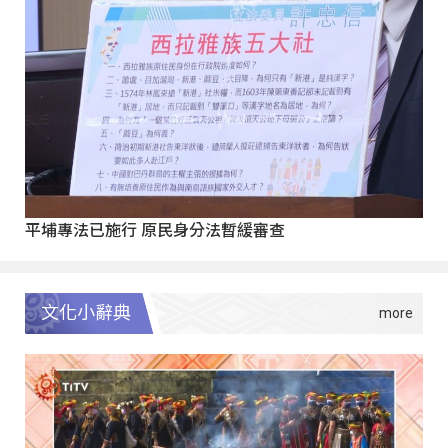
平埔專法已施行 原民身分法暫緩審查
文化小辭典