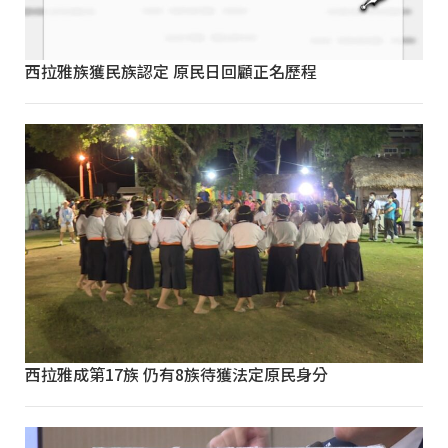
西拉雅族獲民族認定 原民日回顧正名歷程
西拉雅成第17族 仍有8族待獲法定原民身分