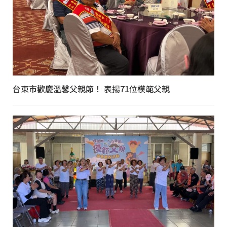
台東市歡慶溫馨父親節！ 表揚71位模範父親