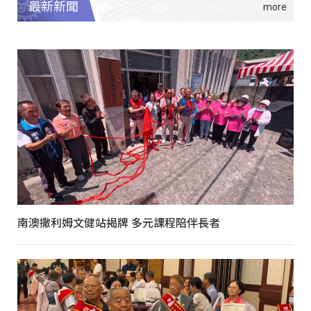
最新新聞
南澳撒利姆文健站揭牌 多元課程陪伴長者