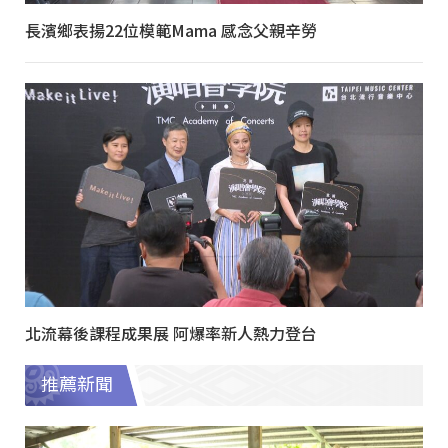
長濱鄉表揚22位模範Mama 感念父親辛勞
北流幕後課程成果展 阿爆率新人熱力登台
推薦新聞