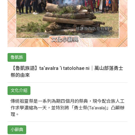
魯凱族
【魯凱族語】ta‘avalra ‘i tatolohae ni｜萬山部落勇士
祭的由來
文化介紹
傳統祖靈祭是一系列為期四個月的祭典，現今配合族人工
作求學濃縮為一天，並特別將「勇士祭(Ta‘avala)」凸顯辦
理。
小辭典