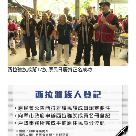
西拉雅族成第17族 原民日慶賀正名成功