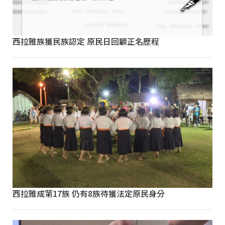
西拉雅族獲民族認定 原民日回顧正名歷程
西拉雅成第17族 仍有8族待獲法定原民身分