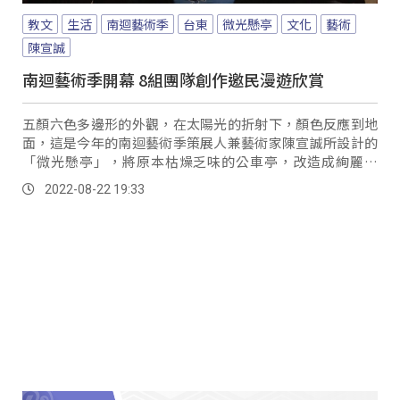
教文
生活
南迴藝術季
台東
微光懸亭
文化
藝術
陳宣誠
南迴藝術季開幕 8組團隊創作邀民漫遊欣賞
五顏六色多邊形的外觀，在太陽光的折射下，顏色反應到地
面，這是今年的南迴藝術季策展人兼藝術家陳宣誠所設計的
「微光懸亭」，將原本枯燥乏味的公車亭，改造成絢麗光
影、寶石般的外觀，吸引不少民眾慕名而來。
2022-08-22 19:33