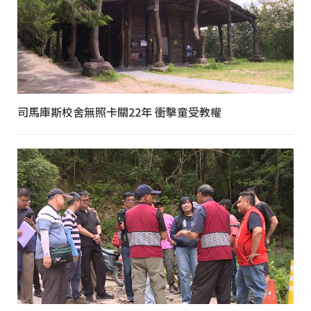
司馬庫斯校舍無照卡關22年 衝擊童受教權