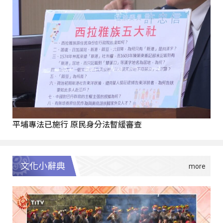
平埔專法已施行 原民身分法暫緩審查
文化小辭典