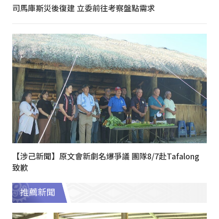
司馬庫斯災後復建 立委前往考察盤點需求
【涉己新聞】原文會新劇名爆爭議 團隊8/7赴Tafalong
致歉
推薦新聞