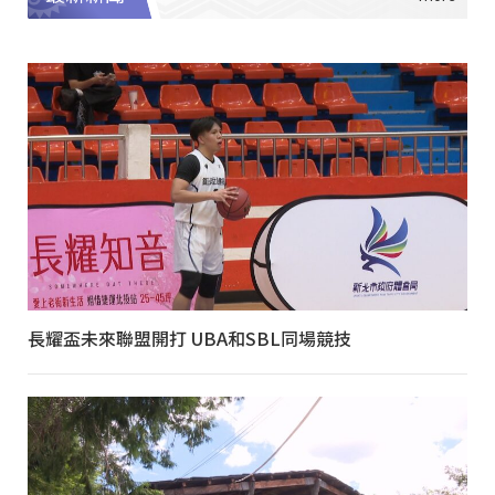
長耀盃未來聯盟開打 UBA和SBL同場競技