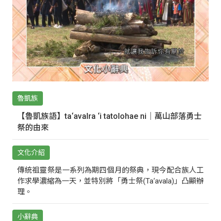
魯凱族
【魯凱族語】ta‘avalra ‘i tatolohae ni｜萬山部落勇士
祭的由來
文化介紹
傳統祖靈祭是一系列為期四個月的祭典，現今配合族人工
作求學濃縮為一天，並特別將「勇士祭(Ta‘avala)」凸顯辦
理。
小辭典