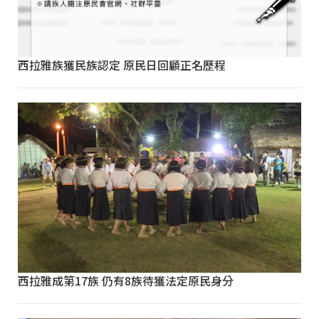
西拉雅族獲民族認定 原民日回顧正名歷程
西拉雅成第17族 仍有8族待獲法定原民身分