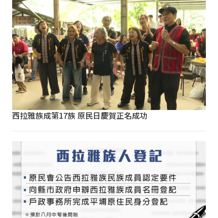
西拉雅族成第17族 原民日慶賀正名成功