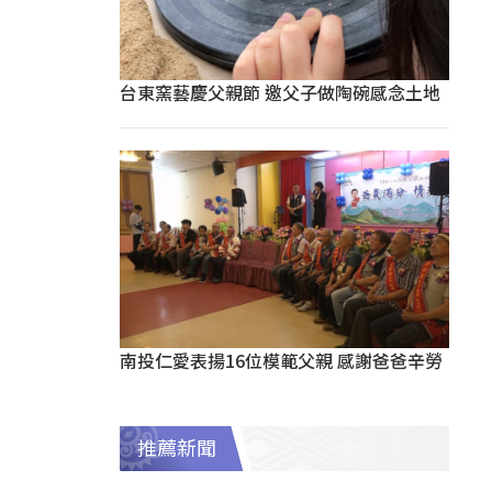
台東窯藝慶父親節 邀父子做陶碗感念土地
南投仁愛表揚16位模範父親 感謝爸爸辛勞
推薦新聞