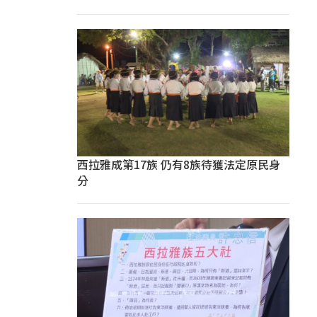
西拉雅成第17族 仍有8族待獲法定原民身
分