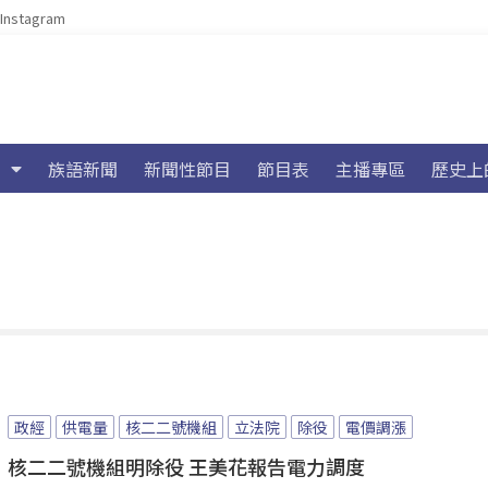
Instagram
族語新聞
新聞性節目
節目表
主播專區
歷史上
政經
供電量
核二二號機組
立法院
除役
電價調漲
核二二號機組明除役 王美花報告電力調度