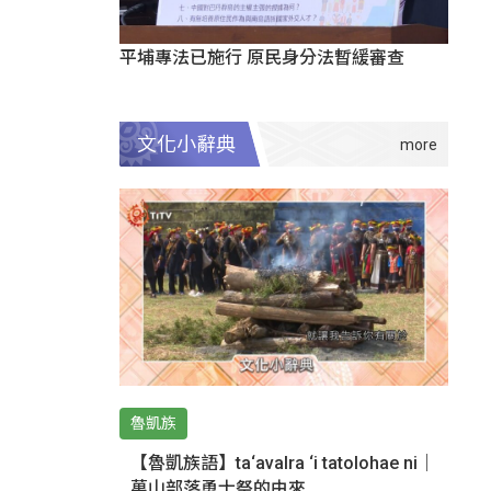
平埔專法已施行 原民身分法暫緩審查
文化小辭典
魯凱族
【魯凱族語】ta‘avalra ‘i tatolohae ni｜
萬山部落勇士祭的由來