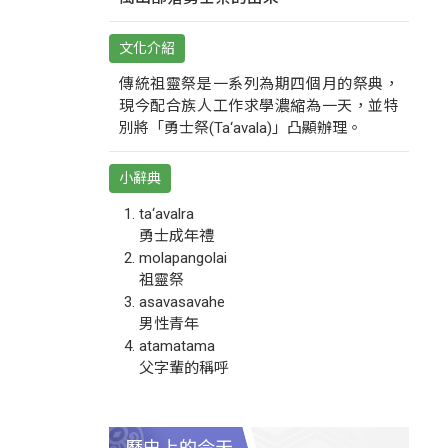
文化介紹
傳統祖靈祭是一系列為期四個月的祭典，
現今配合族人工作求學濃縮為一天，並特
別將「勇士祭(Ta‘avala)」凸顯辦理。
小辭典
ta‘avalra
勇士成年禮
molapangolai
祖靈祭
asavasavahe
男性青年
atamatama
父字輩的稱呼
歷史上的今天