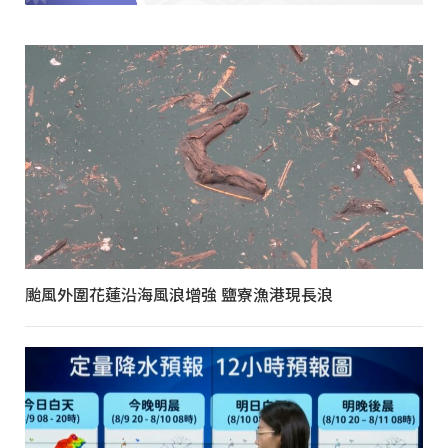
颱風外圍花蓮沿海風浪增強 鹽寮漁港現長浪