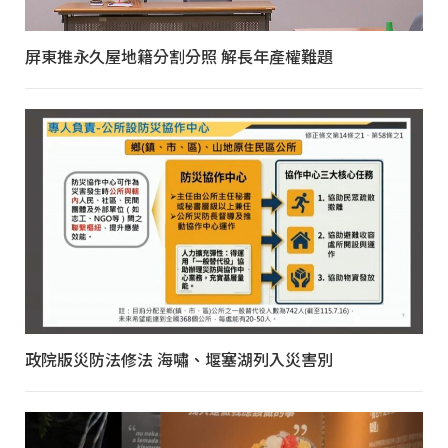
屏東推永久屋地籍分割分照 解長年產權難題
政院版災防法修法 海嘯、堰塞湖列入災害別