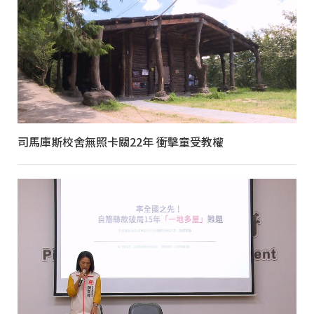
司馬庫斯校舍無照卡關22年 衝擊童受教權