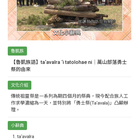
魯凱族
【魯凱族語】ta‘avalra ‘i tatolohae ni｜萬山部落勇士
祭的由來
文化介紹
傳統祖靈祭是一系列為期四個月的祭典，現今配合族人工
作求學濃縮為一天，並特別將「勇士祭(Ta‘avala)」凸顯辦
理。
小辭典
ta‘avalra