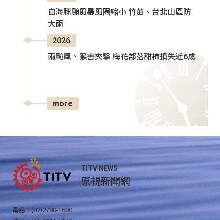
白海豚颱風暴風圈縮小 竹苗、台北山區防
大雨
2026
兩颱風、猴害夾擊 梅花部落甜柿損失近6成
more
TITV NEWS
原視新聞網
電話：(02)2788-1600