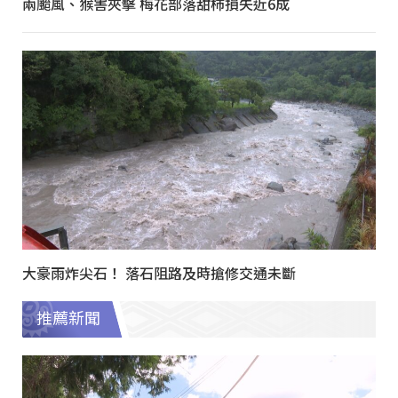
兩颱風、猴害夾擊 梅花部落甜柿損失近6成
大豪雨炸尖石！ 落石阻路及時搶修交通未斷
推薦新聞