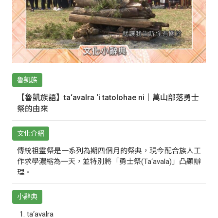
魯凱族
【魯凱族語】ta‘avalra ‘i tatolohae ni｜萬山部落勇士
祭的由來
文化介紹
傳統祖靈祭是一系列為期四個月的祭典，現今配合族人工
作求學濃縮為一天，並特別將「勇士祭(Ta‘avala)」凸顯辦
理。
小辭典
ta‘avalra