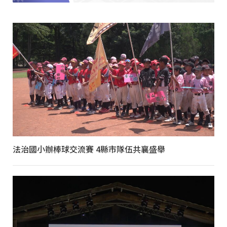
法治國小辦棒球交流賽 4縣市隊伍共襄盛舉