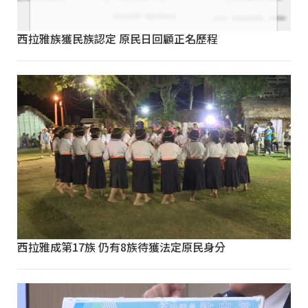
西拉雅族獲民族認定 原民日回顧正名歷程
西拉雅成第17族 仍有8族待獲法定原民身分