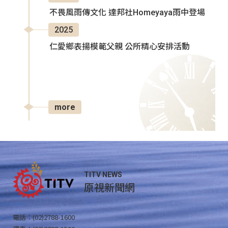
不畏風雨傳文化 達邦社Homeyaya雨中登場
2025
仁愛鄉表揚模範父親 公所精心安排活動
more
TITV NEWS
原視新聞網
電話：(02)2788-1600