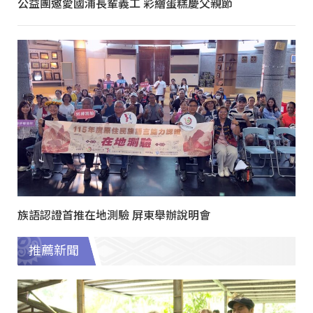
公益團邀愛國浦長輩義工 彩繪蛋糕慶父親節
族語認證首推在地測驗 屏東舉辦說明會
推薦新聞