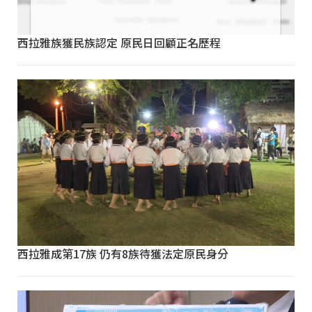
西拉雅族獲民族認定 原民日回顧正名歷程
西拉雅成第17族 仍有8族待獲法定原民身分