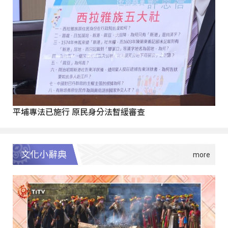
平埔專法已施行 原民身分法暫緩審查
文化小辭典