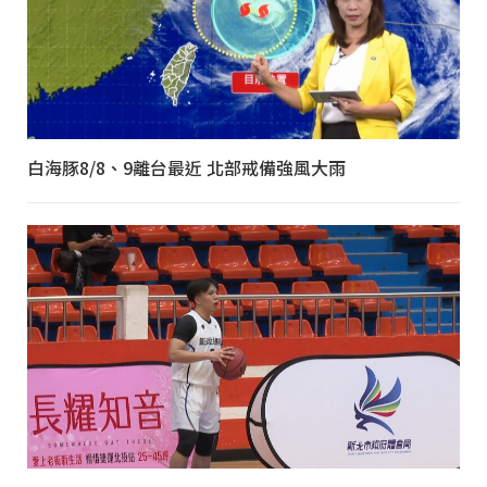
白海豚8/8、9離台最近 北部戒備強風大雨