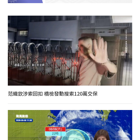
范織欽涉索回扣 橋檢發動搜索120萬交保