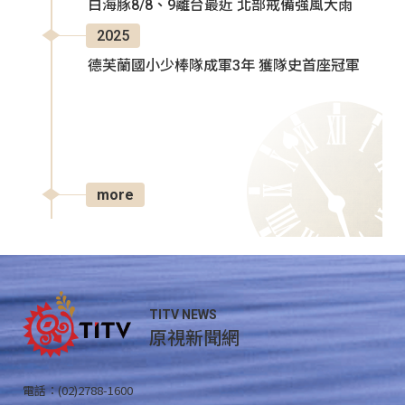
白海豚8/8、9離台最近 北部戒備強風大雨
2025
德芙蘭國小少棒隊成軍3年 獲隊史首座冠軍
more
TITV NEWS
原視新聞網
電話：(02)2788-1600