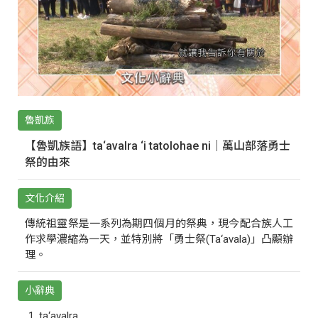
魯凱族
【魯凱族語】ta‘avalra ‘i tatolohae ni｜萬山部落勇士
祭的由來
文化介紹
傳統祖靈祭是一系列為期四個月的祭典，現今配合族人工
作求學濃縮為一天，並特別將「勇士祭(Ta‘avala)」凸顯辦
理。
小辭典
ta‘avalra