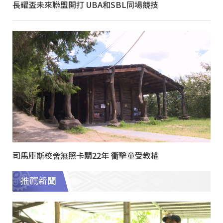
長耀盃未來聯盟開打 UBA和SBL同場競技
司馬庫斯校舍無照卡關22年 衝擊童受教權
推薦新聞