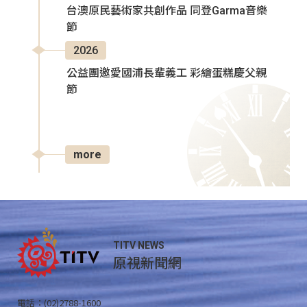
台澳原民藝術家共創作品 同登Garma音樂
節
2026
公益團邀愛國浦長輩義工 彩繪蛋糕慶父親
節
more
TITV NEWS
原視新聞網
電話：(02)2788-1600