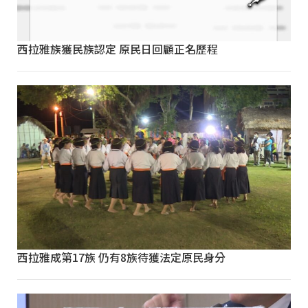
西拉雅族獲民族認定 原民日回顧正名歷程
西拉雅成第17族 仍有8族待獲法定原民身分