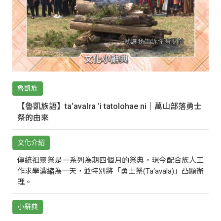
魯凱族
【魯凱族語】ta‘avalra ‘i tatolohae ni｜萬山部落勇士
祭的由來
文化介紹
傳統祖靈祭是一系列為期四個月的祭典，現今配合族人工
作求學濃縮為一天，並特別將「勇士祭(Ta‘avala)」凸顯辦
理。
小辭典