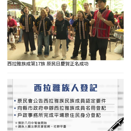
西拉雅族成第17族 原民日慶賀正名成功