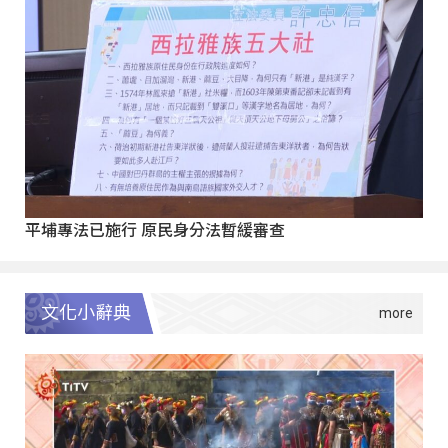
平埔專法已施行 原民身分法暫緩審查
文化小辭典