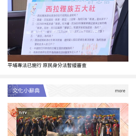
平埔專法已施行 原民身分法暫緩審查
文化小辭典