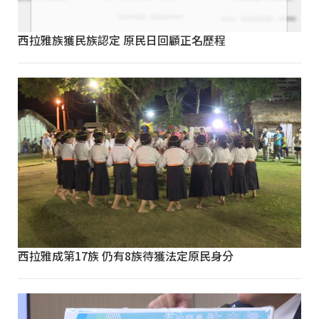
西拉雅族獲民族認定 原民日回顧正名歷程
西拉雅成第17族 仍有8族待獲法定原民身分