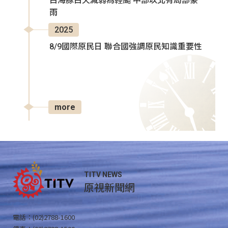
白海豚白天減弱為輕颱 中部以北有局部豪
雨
2025
8/9國際原民日 聯合國強調原民知識重要性
more
TITV NEWS
原視新聞網
電話：(02)2788-1600