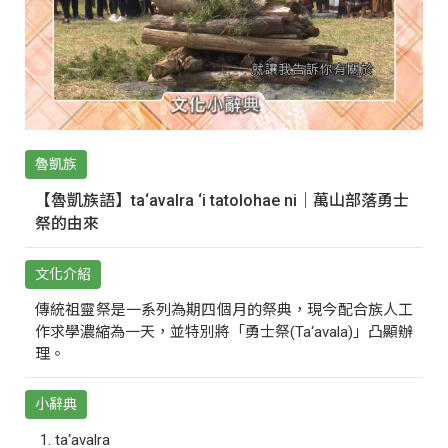
魯凱族
【魯凱族語】ta‘avalra ‘i tatolohae ni｜萬山部落勇士
祭的由來
文化介紹
傳統祖靈祭是一系列為期四個月的祭典，現今配合族人工
作求學濃縮為一天，並特別將「勇士祭(Ta‘avala)」凸顯辦
理。
小辭典
ta‘avalra