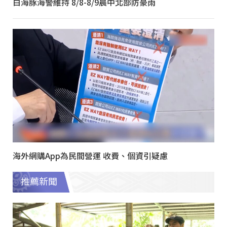
白海豚海警維持 8/8-8/9晨中北部防豪雨
海外網購App為民間營運 收費、個資引疑慮
推薦新聞