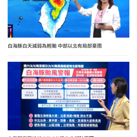
白海豚白天減弱為輕颱 中部以北有局部豪雨