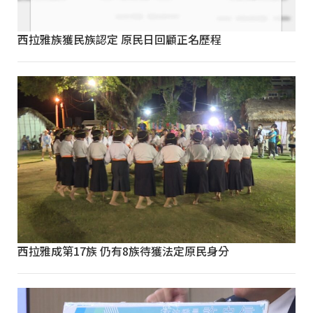
西拉雅族獲民族認定 原民日回顧正名歷程
西拉雅成第17族 仍有8族待獲法定原民身分