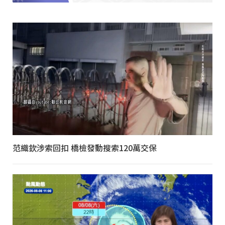
范織欽涉索回扣 橋檢發動搜索120萬交保