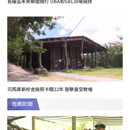
長耀盃未來聯盟開打 UBA和SBL同場競技
司馬庫斯校舍無照卡關22年 衝擊童受教權
推薦新聞