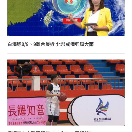
白海豚8/8、9離台最近 北部戒備強風大雨