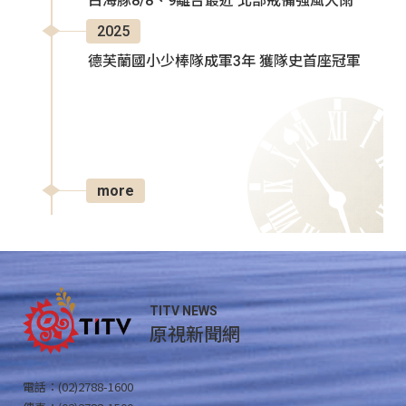
白海豚8/8、9離台最近 北部戒備強風大雨
2025
德芙蘭國小少棒隊成軍3年 獲隊史首座冠軍
more
TITV NEWS
原視新聞網
電話：(02)2788-1600