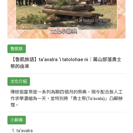
魯凱族
【魯凱族語】ta‘avalra ‘i tatolohae ni｜萬山部落勇士
祭的由來
文化介紹
傳統祖靈祭是一系列為期四個月的祭典，現今配合族人工
作求學濃縮為一天，並特別將「勇士祭(Ta‘avala)」凸顯辦
理。
小辭典
ta‘avalra