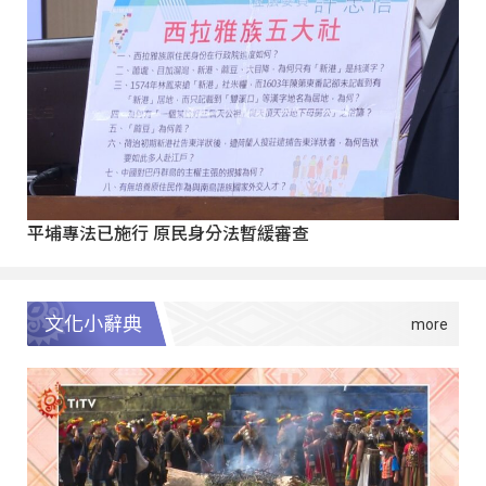
平埔專法已施行 原民身分法暫緩審查
文化小辭典