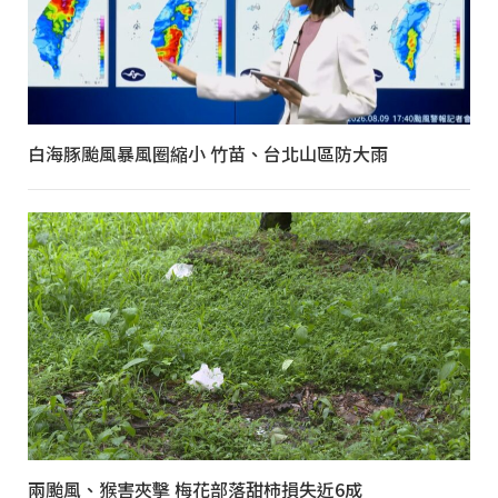
白海豚颱風暴風圈縮小 竹苗、台北山區防大雨
兩颱風、猴害夾擊 梅花部落甜柿損失近6成