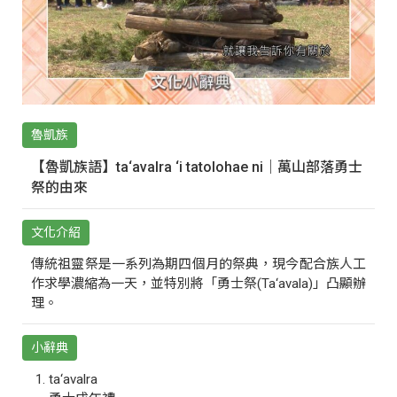
魯凱族
【魯凱族語】ta‘avalra ‘i tatolohae ni｜萬山部落勇士
祭的由來
文化介紹
傳統祖靈祭是一系列為期四個月的祭典，現今配合族人工
作求學濃縮為一天，並特別將「勇士祭(Ta‘avala)」凸顯辦
理。
小辭典
ta‘avalra