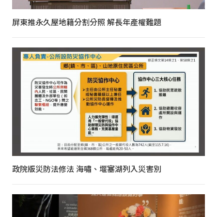
屏東推永久屋地籍分割分照 解長年產權難題
政院版災防法修法 海嘯、堰塞湖列入災害別