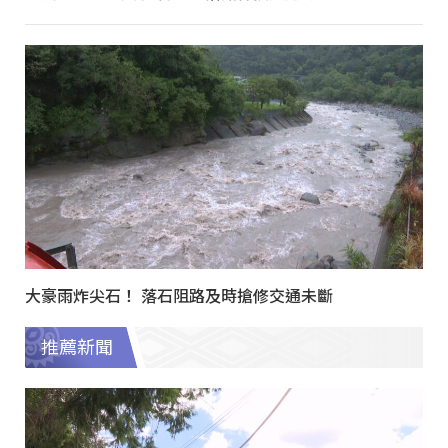
大豪雨炸尖石！ 落石阻路及時搶修交通未斷
推薦新聞