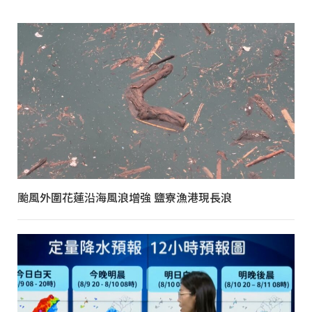
颱風外圍花蓮沿海風浪增強 鹽寮漁港現長浪