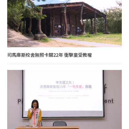
司馬庫斯校舍無照卡關22年 衝擊童受教權