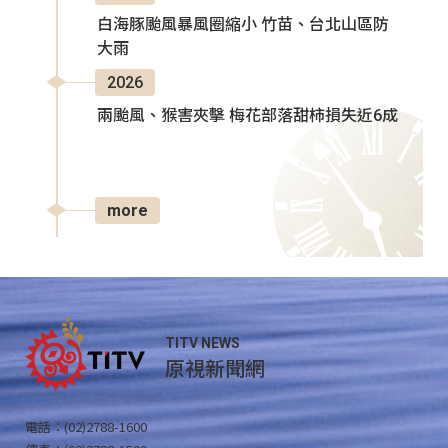
白海豚颱風暴風圈縮小 竹苗、台北山區防
大雨
2026
兩颱風、猴害夾擊 梅花部落甜柿損失近6成
more
TITV NEWS
原視新聞網
電話：(02)2788-1600