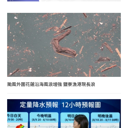
颱風外圍花蓮沿海風浪增強 鹽寮漁港現長浪