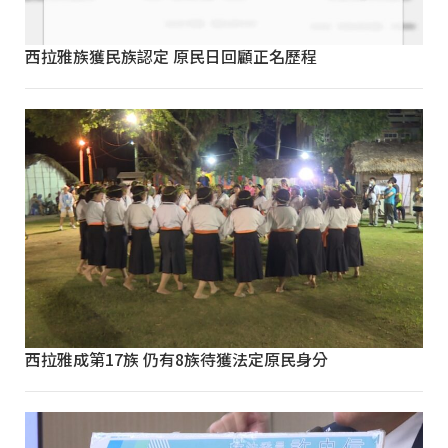
西拉雅族獲民族認定 原民日回顧正名歷程
西拉雅成第17族 仍有8族待獲法定原民身分