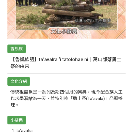
魯凱族
【魯凱族語】ta‘avalra ‘i tatolohae ni｜萬山部落勇士
祭的由來
文化介紹
傳統祖靈祭是一系列為期四個月的祭典，現今配合族人工
作求學濃縮為一天，並特別將「勇士祭(Ta‘avala)」凸顯辦
理。
小辭典
ta‘avalra