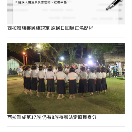
西拉雅族獲民族認定 原民日回顧正名歷程
西拉雅成第17族 仍有8族待獲法定原民身分