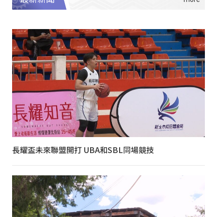
長耀盃未來聯盟開打 UBA和SBL同場競技