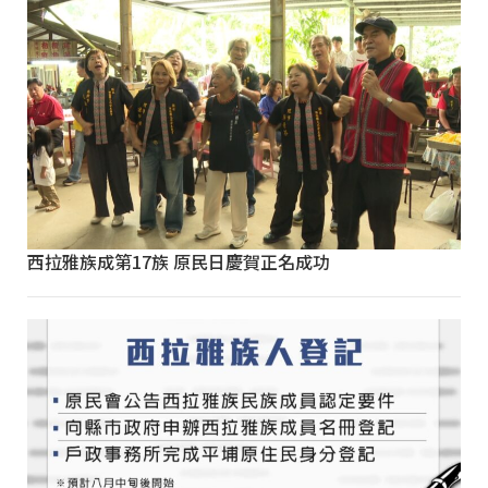
西拉雅族成第17族 原民日慶賀正名成功