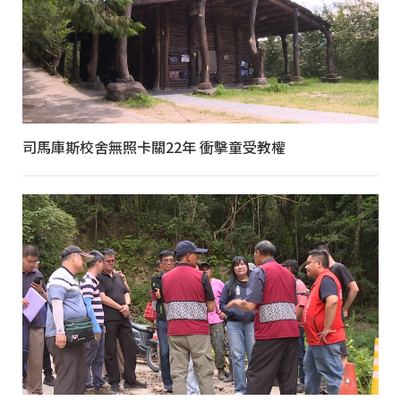
司馬庫斯校舍無照卡關22年 衝擊童受教權