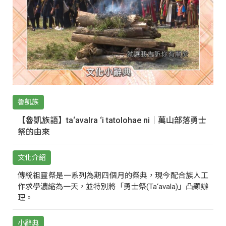
魯凱族
【魯凱族語】ta‘avalra ‘i tatolohae ni｜萬山部落勇士
祭的由來
文化介紹
傳統祖靈祭是一系列為期四個月的祭典，現今配合族人工
作求學濃縮為一天，並特別將「勇士祭(Ta‘avala)」凸顯辦
理。
小辭典