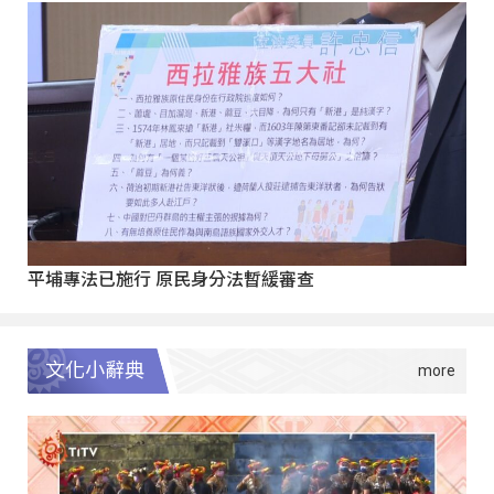
平埔專法已施行 原民身分法暫緩審查
文化小辭典