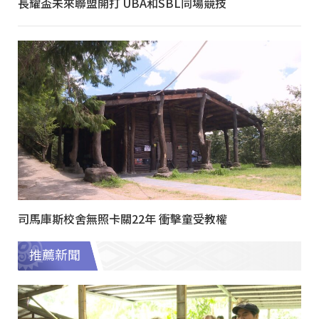
長耀盃未來聯盟開打 UBA和SBL同場競技
司馬庫斯校舍無照卡關22年 衝擊童受教權
推薦新聞