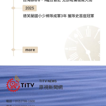
白海豚8/8、9離台最近 北部戒備強風大雨
2025
德芙蘭國小少棒隊成軍3年 獲隊史首座冠軍
more
TITV NEWS
原視新聞網
電話：(02)2788-1600