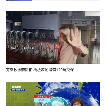
范織欽涉索回扣 橋檢發動搜索120萬交保