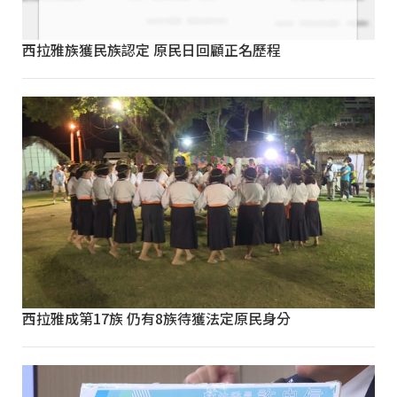
西拉雅族獲民族認定 原民日回顧正名歷程
西拉雅成第17族 仍有8族待獲法定原民身分