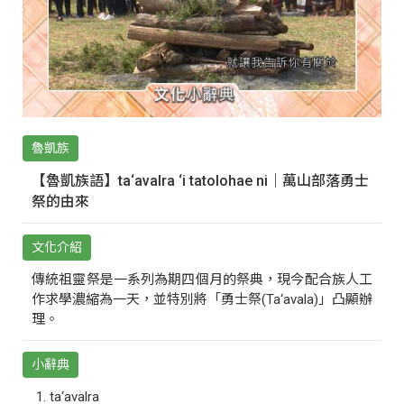
魯凱族
【魯凱族語】ta‘avalra ‘i tatolohae ni｜萬山部落勇士
祭的由來
文化介紹
傳統祖靈祭是一系列為期四個月的祭典，現今配合族人工
作求學濃縮為一天，並特別將「勇士祭(Ta‘avala)」凸顯辦
理。
小辭典
ta‘avalra