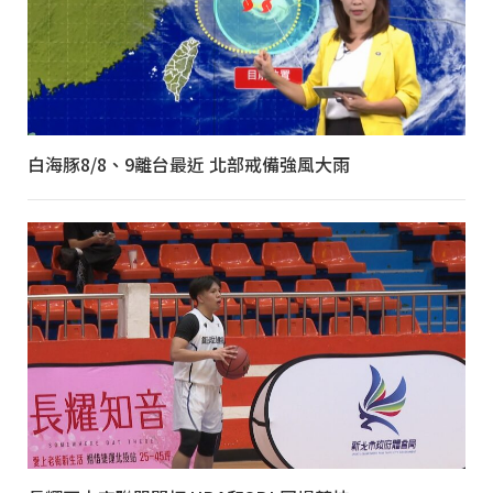
白海豚8/8、9離台最近 北部戒備強風大雨