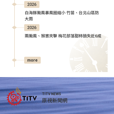
2026
白海豚颱風暴風圈縮小 竹苗、台北山區防
大雨
2026
兩颱風、猴害夾擊 梅花部落甜柿損失近6成
more
TITV NEWS
原視新聞網