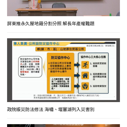
屏東推永久屋地籍分割分照 解長年產權難題
政院版災防法修法 海嘯、堰塞湖列入災害別