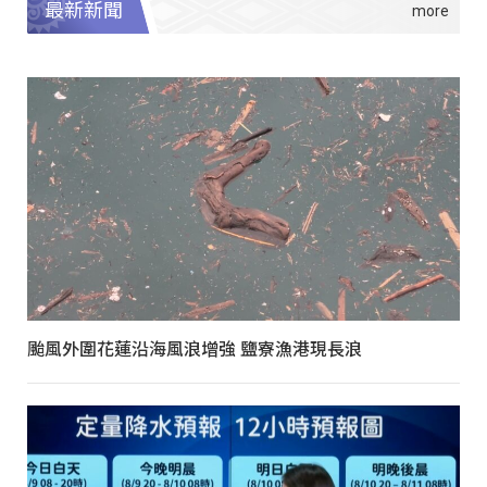
最新新聞
颱風外圍花蓮沿海風浪增強 鹽寮漁港現長浪