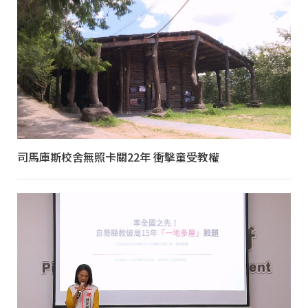
司馬庫斯校舍無照卡關22年 衝擊童受教權