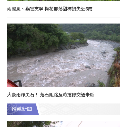
兩颱風、猴害夾擊 梅花部落甜柿損失近6成
大豪雨炸尖石！ 落石阻路及時搶修交通未斷
推薦新聞