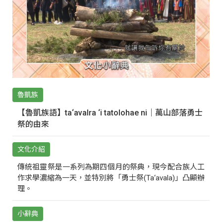
魯凱族
【魯凱族語】ta‘avalra ‘i tatolohae ni｜萬山部落勇士
祭的由來
文化介紹
傳統祖靈祭是一系列為期四個月的祭典，現今配合族人工
作求學濃縮為一天，並特別將「勇士祭(Ta‘avala)」凸顯辦
理。
小辭典