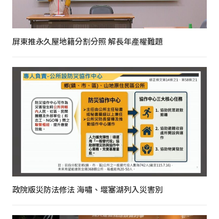
屏東推永久屋地籍分割分照 解長年產權難題
政院版災防法修法 海嘯、堰塞湖列入災害別