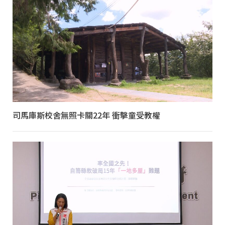
司馬庫斯校舍無照卡關22年 衝擊童受教權