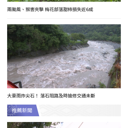
兩颱風、猴害夾擊 梅花部落甜柿損失近6成
大豪雨炸尖石！ 落石阻路及時搶修交通未斷
推薦新聞