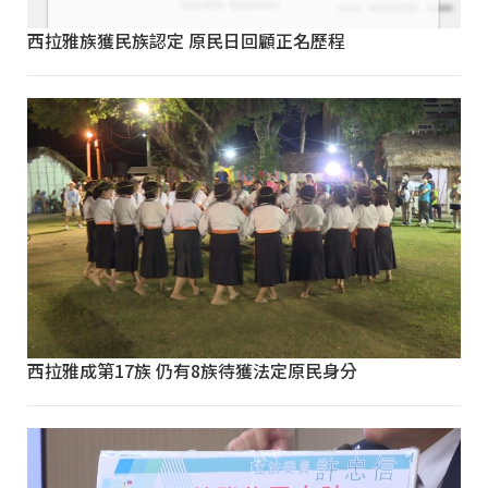
西拉雅族獲民族認定 原民日回顧正名歷程
西拉雅成第17族 仍有8族待獲法定原民身分