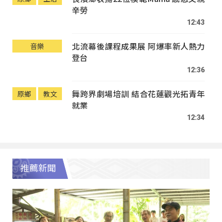
辛勞
12:43
北流幕後課程成果展 阿爆率新人熱力
音樂
登台
12:36
舞跨界劇場培訓 結合花蓮觀光拓青年
原鄉
教文
就業
12:34
推薦新聞