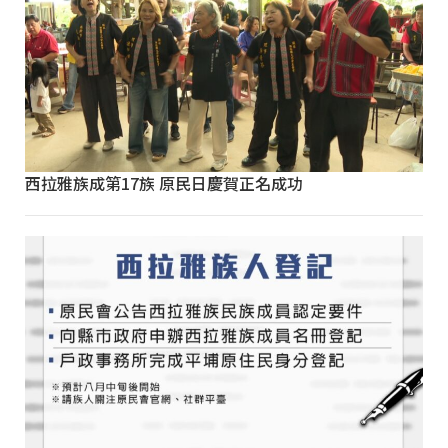
西拉雅族成第17族 原民日慶賀正名成功