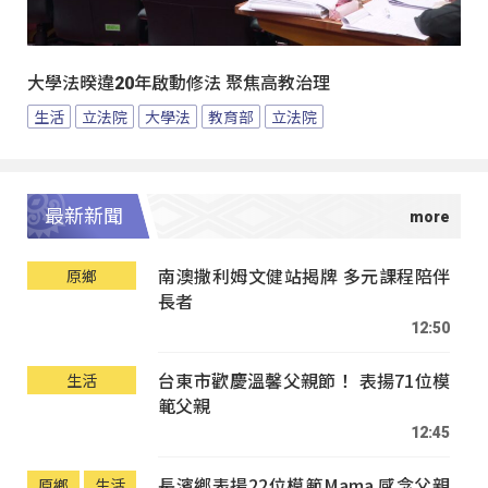
大學法暌違20年啟動修法 聚焦高教治理
生活
立法院
大學法
教育部
立法院
最新新聞
南澳撒利姆文健站揭牌 多元課程陪伴
原鄉
長者
12:50
台東市歡慶溫馨父親節！ 表揚71位模
生活
範父親
12:45
長濱鄉表揚22位模範Mama 感念父親
原鄉
生活