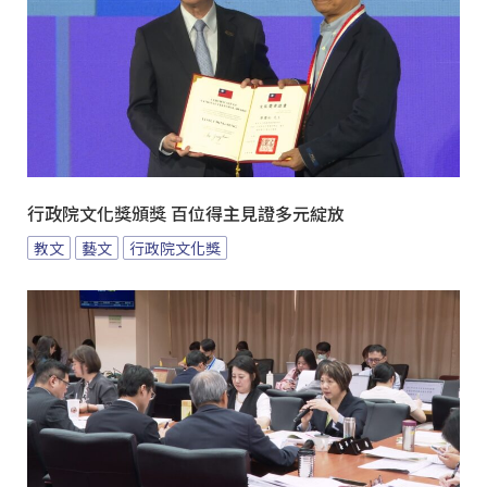
行政院文化獎頒獎 百位得主見證多元綻放
教文
藝文
行政院文化獎