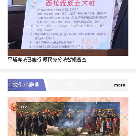
平埔專法已施行 原民身分法暫緩審查
文化小辭典