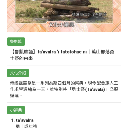
魯凱族
【魯凱族語】ta‘avalra ‘i tatolohae ni｜萬山部落勇
士祭的由來
文化介紹
傳統祖靈祭是一系列為期四個月的祭典，現今配合族人工
作求學濃縮為一天，並特別將「勇士祭(Ta‘avala)」凸顯
辦理。
小辭典
ta‘avalra
勇士成年禮