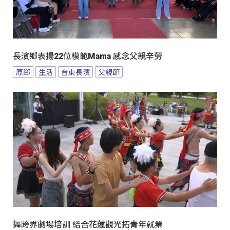
長濱鄉表揚22位模範Mama 感念父親辛勞
原鄉
生活
台東長濱
父親節
舞跨界劇場培訓 結合花蓮觀光拓青年就業