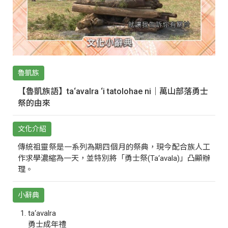
魯凱族
【魯凱族語】ta‘avalra ‘i tatolohae ni｜萬山部落勇士
祭的由來
文化介紹
傳統祖靈祭是一系列為期四個月的祭典，現今配合族人工
作求學濃縮為一天，並特別將「勇士祭(Ta‘avala)」凸顯辦
理。
小辭典
ta‘avalra
勇士成年禮