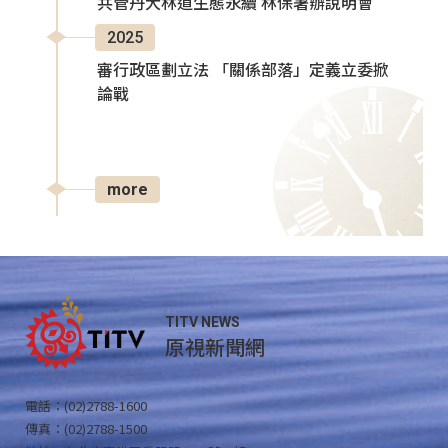
共管丹大林道生態永續 林保署辦說明會
2025
審行政區劃立法 「關係部落」定義立委掀
論戰
more
TITV NEWS
原視新聞網
電話：(02)2788-1600
傳真：(02)2788-1500