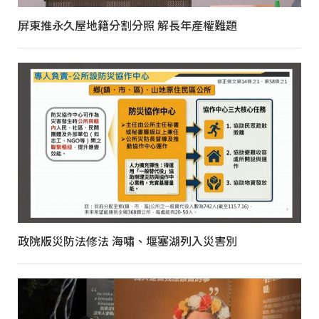
屏東推永久屋地籍分割分照 解長年產權難題
政院版災防法修法 海嘯、堰塞湖列入災害別