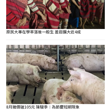
原民大專在學率落後一般生 差距擴大近4成
8月豬價破105元 陳駿季：為節慶短期現象