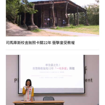
司馬庫斯校舍無照卡關22年 衝擊童受教權