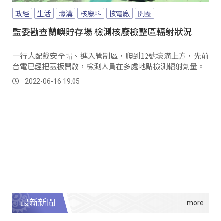
政經
生活
壕溝
核廢料
核電廠
開蓋
監委勘查蘭嶼貯存場 檢測核廢檢整區輻射狀況
一行人配戴安全帽、進入管制區，爬到12號壕溝上方，先前
台電已經把蓋板開啟，檢測人員在多處地點檢測輻射劑量。
2022-06-16 19:05
最新新聞