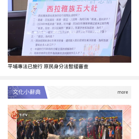
平埔專法已施行 原民身分法暫緩審查
文化小辭典