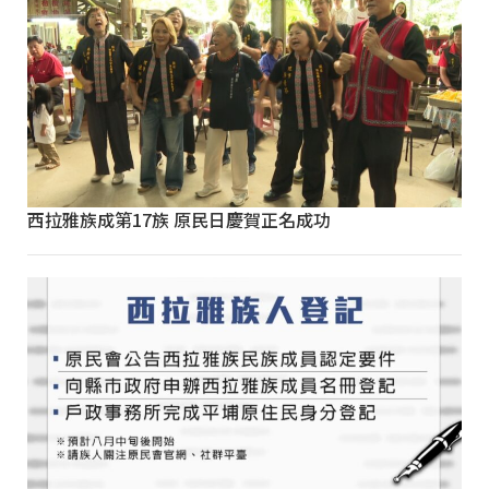
西拉雅族成第17族 原民日慶賀正名成功