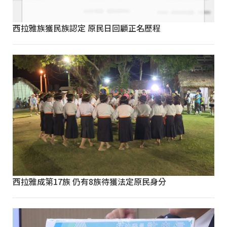
西拉雅族獲民族認定 原民日回顧正名歷程
西拉雅成第17族 仍有8族待獲法定原民身分