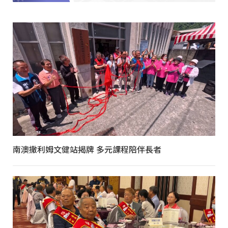
南澳撒利姆文健站揭牌 多元課程陪伴長者