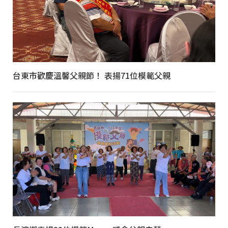
台東市歡慶溫馨父親節！ 表揚71位模範父親