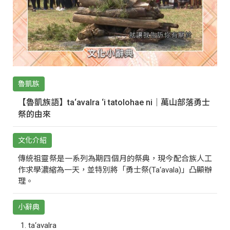
魯凱族
【魯凱族語】ta‘avalra ‘i tatolohae ni｜萬山部落勇士
祭的由來
文化介紹
傳統祖靈祭是一系列為期四個月的祭典，現今配合族人工
作求學濃縮為一天，並特別將「勇士祭(Ta‘avala)」凸顯辦
理。
小辭典
ta‘avalra