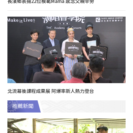
長濱鄉表揚22位模範Mama 感念父親辛勞
北流幕後課程成果展 阿爆率新人熱力登台
推薦新聞