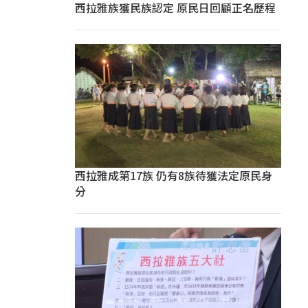
西拉雅族獲民族認定 原民日回顧正名歷程
西拉雅成第17族 仍有8族待獲法定原民身
分