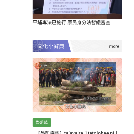
平埔專法已施行 原民身分法暫緩審查
文化小辭典
魯凱族
【魯凱族語】ta‘avalra ‘i tatolohae ni｜