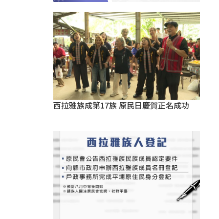
西拉雅族成第17族 原民日慶賀正名成功