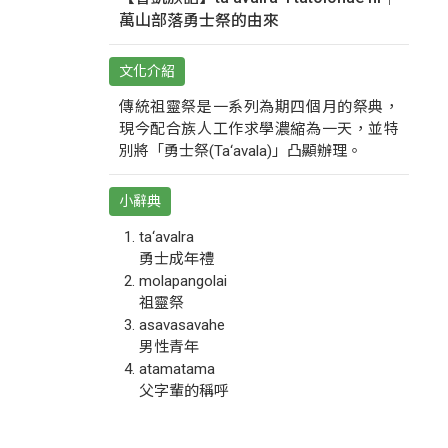
萬山部落勇士祭的由來
文化介紹
傳統祖靈祭是一系列為期四個月的祭典，
現今配合族人工作求學濃縮為一天，並特
別將「勇士祭(Ta‘avala)」凸顯辦理。
小辭典
ta‘avalra
勇士成年禮
molapangolai
祖靈祭
asavasavahe
男性青年
atamatama
父字輩的稱呼