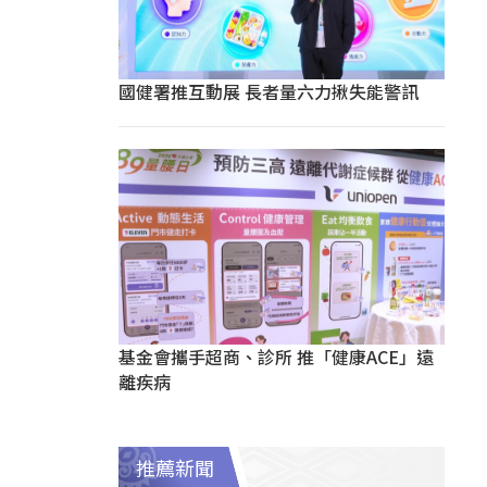
國健署推互動展 長者量六力揪失能警訊
基金會攜手超商、診所 推「健康ACE」遠
離疾病
推薦新聞