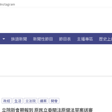
Instagram
族語新聞
新聞性節目
節目表
主播專區
歷史上
政經
生活
立法院
議案
開會
立院新會期報到 原民立委關注原健法草案送審