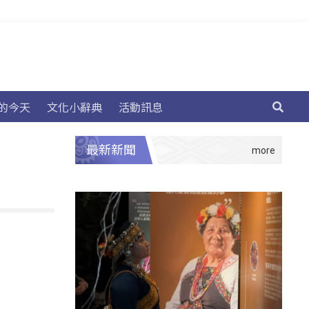
的今天
文化小辭典
活動訊息
最新新聞