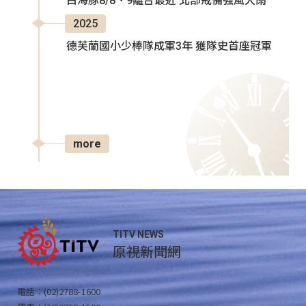
白海豚8/8、9離台最近 北部戒備強風大雨
2025
德芙蘭國小少棒隊成軍3年 獲隊史首座冠軍
more
TITV NEWS
原視新聞網
電話：(02)2788-1600