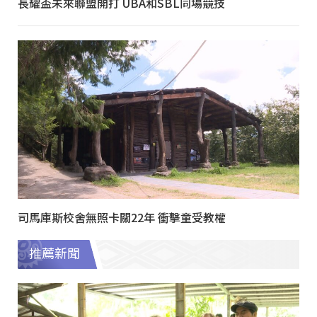
長耀盃未來聯盟開打 UBA和SBL同場競技
司馬庫斯校舍無照卡關22年 衝擊童受教權
推薦新聞