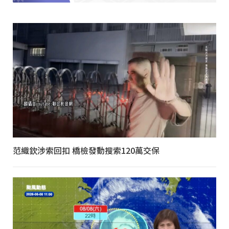
范織欽涉索回扣 橋檢發動搜索120萬交保