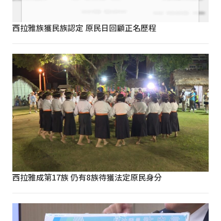
西拉雅族獲民族認定 原民日回顧正名歷程
西拉雅成第17族 仍有8族待獲法定原民身分