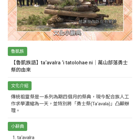
魯凱族
【魯凱族語】ta‘avalra ‘i tatolohae ni｜萬山部落勇士
祭的由來
文化介紹
傳統祖靈祭是一系列為期四個月的祭典，現今配合族人工
作求學濃縮為一天，並特別將「勇士祭(Ta‘avala)」凸顯辦
理。
小辭典
ta‘avalra