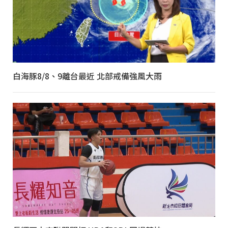
白海豚8/8、9離台最近 北部戒備強風大雨