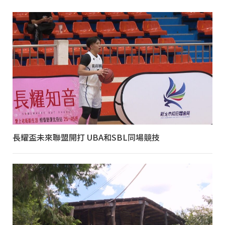
長耀盃未來聯盟開打 UBA和SBL同場競技