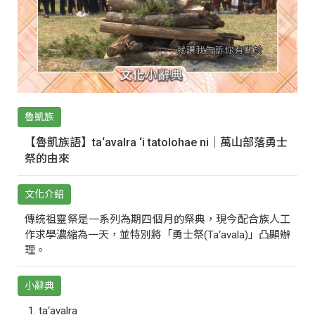
魯凱族
【魯凱族語】ta‘avalra ‘i tatolohae ni｜萬山部落勇士
祭的由來
文化介紹
傳統祖靈祭是一系列為期四個月的祭典，現今配合族人工
作求學濃縮為一天，並特別將「勇士祭(Ta‘avala)」凸顯辦
理。
小辭典
ta‘avalra