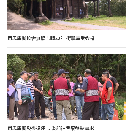
司馬庫斯校舍無照卡關22年 衝擊童受教權
司馬庫斯災後復建 立委前往考察盤點需求