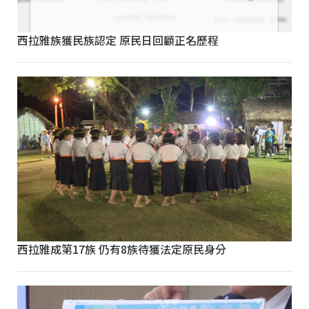
西拉雅族獲民族認定 原民日回顧正名歷程
西拉雅成第17族 仍有8族待獲法定原民身分