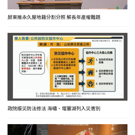
屏東推永久屋地籍分割分照 解長年產權難題
政院版災防法修法 海嘯、堰塞湖列入災害別