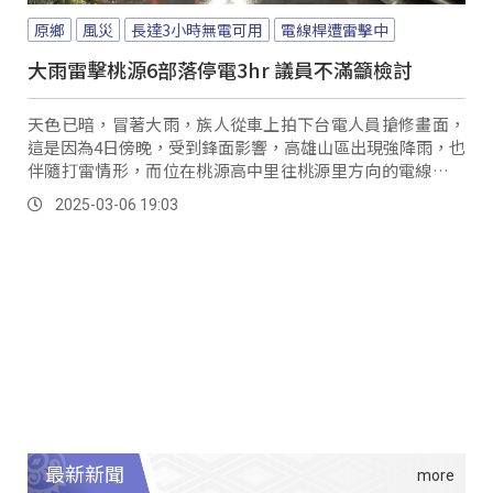
原鄉
風災
長達3小時無電可用
電線桿遭雷擊中
大雨雷擊桃源6部落停電3hr 議員不滿籲檢討
天色已暗，冒著大雨，族人從車上拍下台電人員搶修畫面，
這是因為4日傍晚，受到鋒面影響，高雄山區出現強降雨，也
伴隨打雷情形，而位在桃源高中里往桃源里方向的電線桿遭
雷擊中，絕緣礙子及拉線損壞，造成桃源區6個部落，超過兩
2025-03-06 19:03
千人，長達3小時無電可用，直到晚間9點才恢復供電，嚴重
影響生活。
最新新聞