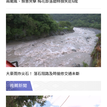
兩颱風、猴害夾擊 梅花部落甜柿損失近6成
大豪雨炸尖石！ 落石阻路及時搶修交通未斷
推薦新聞