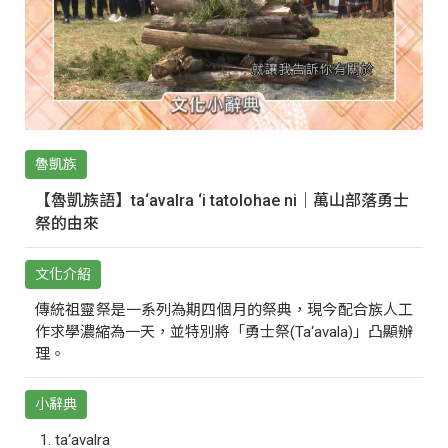
魯凱族
【魯凱族語】ta‘avalra ‘i tatolohae ni｜萬山部落勇士
祭的由來
文化介紹
傳統祖靈祭是一系列為期四個月的祭典，現今配合族人工
作求學濃縮為一天，並特別將「勇士祭(Ta‘avala)」凸顯辦
理。
小辭典
ta‘avalra