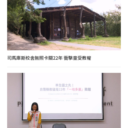
司馬庫斯校舍無照卡關22年 衝擊童受教權