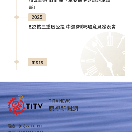
貓公部落Ilisin 頒「重要民俗登錄認定證
書」
2025
823核三重啟公投 中選會辦5場意見發表會
more
TITV NEWS
原視新聞網
電話：(02)2788-1600