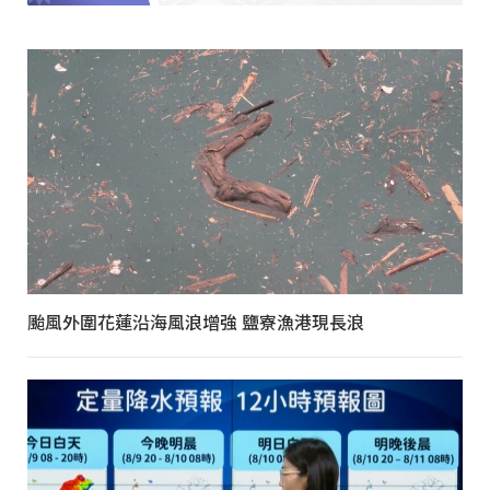
颱風外圍花蓮沿海風浪增強 鹽寮漁港現長浪