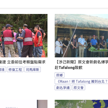
復建 立委前往考察盤點需求
【涉己新聞】原文會新劇名爆爭議
赴Tafalong致歉
環境
修復工程
司馬庫斯
原鄉
《Maan！把 Tafalong 搬到台北
劇名爭議
原文會