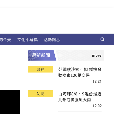
的今天
文化小辭典
活動訊息
最新新聞
范織欽涉索回扣 橋檢發
政經
動搜索120萬交保
12:21
白海豚8/8、9離台最近
防災
北部戒備強風大雨
12:02