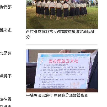
他們都
間來處
西拉雅成第17族 仍有8族待獲法定原民身
分
也是有
議員不
平埔專法已施行 原民身分法暫緩審查
該在最
如果零