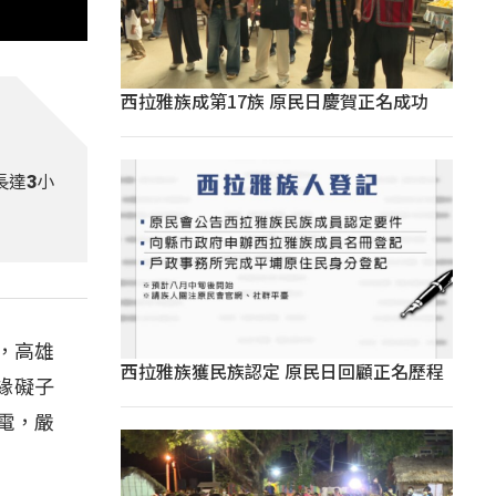
西拉雅族成第17族 原民日慶賀正名成功
長達3小
，高雄
西拉雅族獲民族認定 原民日回顧正名歷程
緣礙子
電，嚴