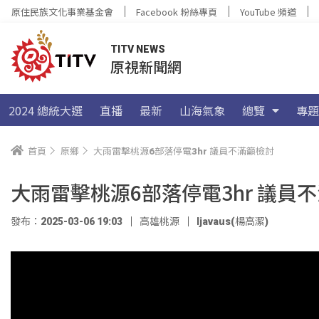
原住民族文化事業基金會
Facebook 粉絲專頁
YouTube 頻道
TITV NEWS
原視新聞網
2024 總統大選
直播
最新
山海氣象
總覽
專題
首頁
原鄉
大雨雷擊桃源6部落停電3hr 議員不滿籲檢討
大雨雷擊桃源6部落停電3hr 議員
發布：2025-03-06 19:03
高雄桃源
ljavaus(楊高潔)