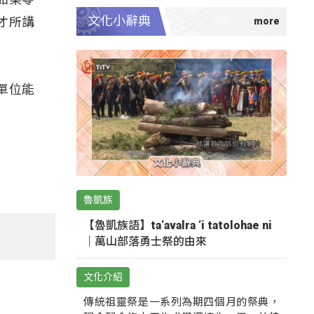
文化小辭典
才所講
單位能
魯凱族
【魯凱族語】ta‘avalra ‘i tatolohae ni
｜萬山部落勇士祭的由來
文化介紹
傳統祖靈祭是一系列為期四個月的祭典，