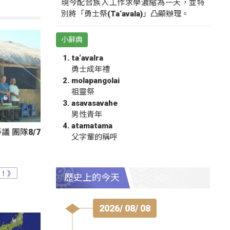
現今配合族人工作求學濃縮為一天，並特
別將「勇士祭(Ta‘avala)」凸顯辦理。
小辭典
ta‘avalra
勇士成年禮
molapangolai
祖靈祭
asavasavahe
男性青年
atamatama
 團隊8/7
父字輩的稱呼
？！》
歷史上的今天
2026/ 08/ 08