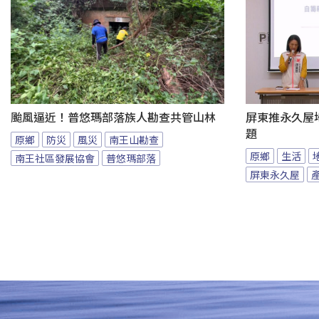
颱風逼近！普悠瑪部落族人勘查共管山林
屏東推永久屋
題
原鄉
防災
風災
南王山勘查
原鄉
生活
南王社區發展協會
普悠瑪部落
屏東永久屋