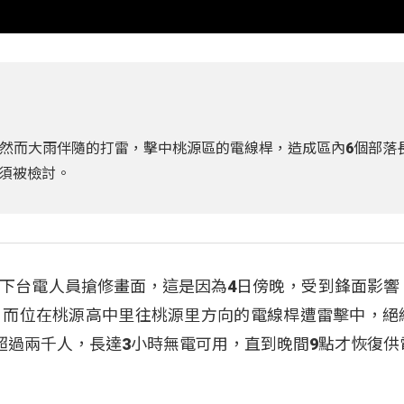
然而大雨伴隨的打雷，擊中桃源區的電線桿，造成區內6個部落
須被檢討。
下台電人員搶修畫面，這是因為4日傍晚，受到鋒面影響
，而位在桃源高中里往桃源里方向的電線桿遭雷擊中，絕
超過兩千人，長達3小時無電可用，直到晚間9點才恢復供