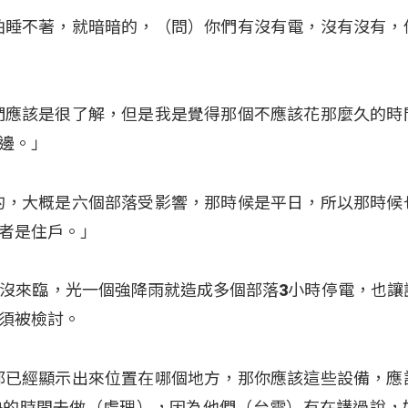
怕睡不著，就暗暗的，（問）你們有沒有電，沒有沒有，
們應該是很了解，但是我是覺得那個不應該花那麼久的時
邊。」
的，大概是六個部落受影響，那時候是平日，所以那時候
者是住戶。」
沒來臨，光一個強降雨就造成多個部落3小時停電，也讓
須被檢討。
都已經顯示出來位置在哪個地方，那你應該這些設備，應
快的時間去做（處理），因為他們（台電）有在講過說，