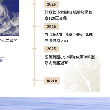
2026
范織欽涉索回扣 橋檢發動搜
索120萬交保
2026
白海豚8/8、9離台最近 北部
戒備強風大雨
中心二級開
2025
德芙蘭國小少棒隊成軍3年 獲
豚
隊史首座冠軍
more