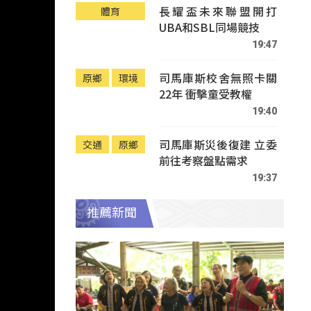
長耀盃未來聯盟開打
體育
UBA和SBL同場競技
19:47
司馬庫斯校舍無照卡關
原鄉
環境
22年 衝擊童受教權
19:40
司馬庫斯災後復建 立委
交通
原鄉
前往考察盤點需求
19:37
推薦新聞