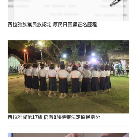
西拉雅族獲民族認定 原民日回顧正名歷程
西拉雅成第17族 仍有8族待獲法定原民身分