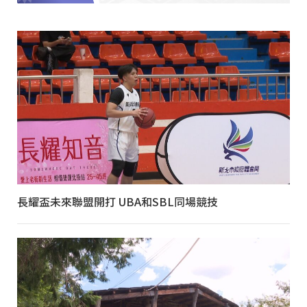
長耀盃未來聯盟開打 UBA和SBL同場競技