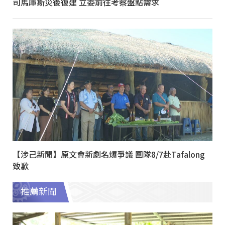
司馬庫斯災後復建 立委前往考察盤點需求
【涉己新聞】原文會新劇名爆爭議 團隊8/7赴Tafalong
致歉
推薦新聞