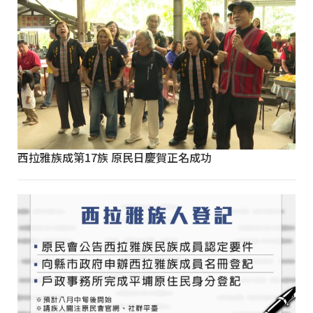
西拉雅族成第17族 原民日慶賀正名成功