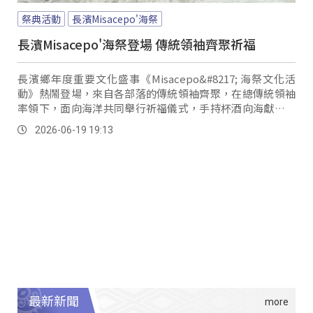
祭典活動
長濱Misacepo'海祭
長濱Misacepo'海祭登場 傳統領袖齊聚祈福
長濱鄉年度重要文化盛事《Misacepo&#8217; 海祭文化活
動》熱鬧登場，來自各部落的傳統領袖齊聚，在總傳統領袖
率領下，面向海洋共同舉行祈福儀式，手持杯酒向海獻祭，
感謝海洋長久以來的滋養，並祈求族人出海作業、潛水捕魚
2026-06-19 19:13
及潮間帶採集都能平安順利、漁獲豐收，為活動揭開莊嚴序
幕。
最新新聞