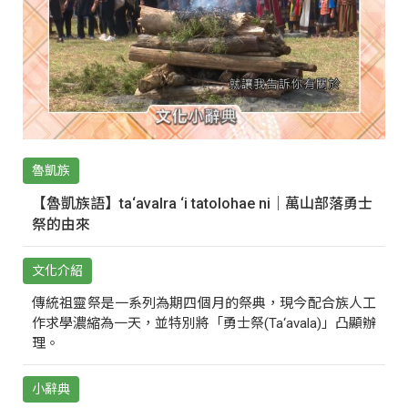
魯凱族
【魯凱族語】ta‘avalra ‘i tatolohae ni｜萬山部落勇士
祭的由來
文化介紹
傳統祖靈祭是一系列為期四個月的祭典，現今配合族人工
作求學濃縮為一天，並特別將「勇士祭(Ta‘avala)」凸顯辦
理。
小辭典