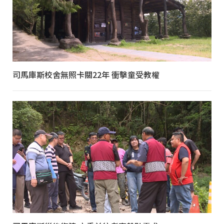
司馬庫斯校舍無照卡關22年 衝擊童受教權